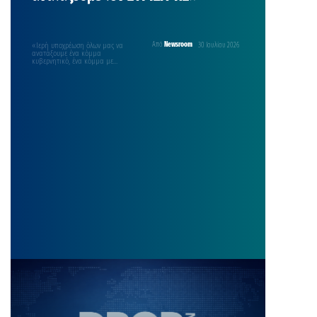
«Ιερή υποχρέωση όλων μας να
Από
Newsroom
30 Ιουλίου 2026
ανατάξουμε ένα κόμμα
κυβερνητικό, ένα κόμμα με
παραδόσεις, που ξεκινάνε από το
“114”,…