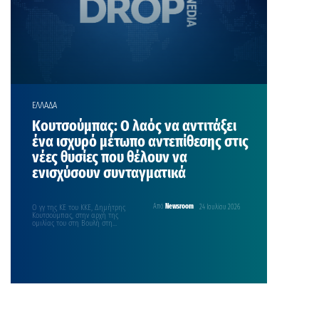
ΕΛΛΑΔΑ
Κουτσούμπας: Ο λαός να αντιτάξει
ένα ισχυρό μέτωπο αντεπίθεσης στις
νέες θυσίες που θέλουν να
ενισχύσουν συνταγματικά
Ο γγ της ΚΕ του ΚΚΕ, Δημήτρης
Από
Newsroom
24 Ιουλίου 2026
Κουτσούμπας, στην αρχή της
ομιλίας του στη Βουλή στη
συζήτηση για…