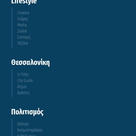
Lifestyle
Γυναίκα
Άνδρας
Media
Ζώδια
Συνταγές
Ταξίδια
Θεσσαλονίκη
Η Πόλη
City Guide
Δήμοι
Δράσεις
Πολιτισμός
Θέατρο
Κινηματογράφος