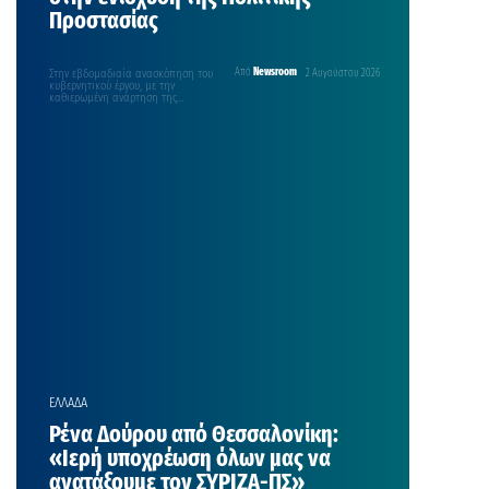
Προστασίας
Στην εβδομαδιαία ανασκόπηση του
Από
Newsroom
2 Αυγούστου 2026
κυβερνητικού έργου, με την
καθιερωμένη ανάρτηση της
Κυριακής στο λογαριασμό του στο
facebook προχώρησε…
ΕΛΛΑΔΑ
Ρένα Δούρου από Θεσσαλονίκη:
«Ιερή υποχρέωση όλων μας να
ανατάξουμε τον ΣΥΡΙΖΑ-ΠΣ»