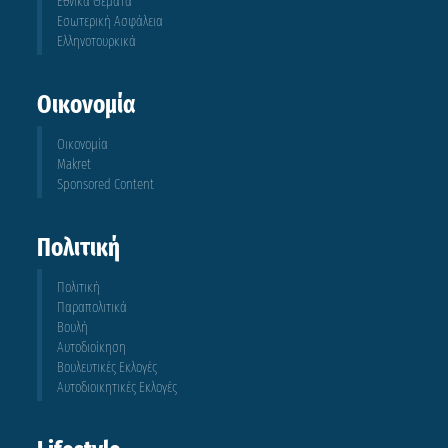
Εθνικά Θέματα
Εσωτερική Ασφάλεια
Ελληνοτουρκικά
Οικονομία
Οικονομία
Makret
Sponsored Content
Πολιτική
Πολιτική
Παραπολιτικά
Βουλή
Αυτοδιοίκηση
Βουλευτικές Εκλογές
Αυτοδιοικητικές Εκλογές