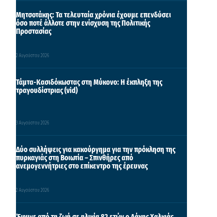
Μητσοτάκης: Τα τελευταία χρόνια έχουμε επενδύσει
όσο ποτέ άλλοτε στην ενίσχυση της Πολιτικής
Προστασίας
2 Αυγούστου 2026
Τάμτα-Κασιδόκωστας στη Μύκονο: Η έκπληξη της
τραγουδίστριας (vid)
3 Αυγούστου 2026
Δύο συλλήψεις για κακούργημα για την πρόκληση της
πυρκαγιάς στη Βοιωτία – Σπινθήρες από
ανεμογεννήτριες στο επίκεντρο της έρευνας
2 Αυγούστου 2026
Έφυγε από τη ζωή σε ηλικία 82 ετών ο Λάκης Χαλκιάς