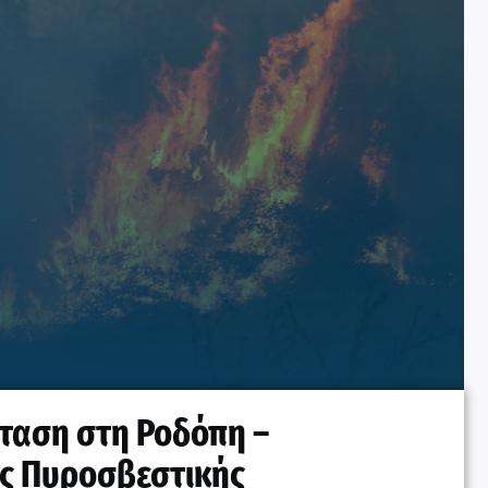
κταση στη Ροδόπη –
ης Πυροσβεστικής