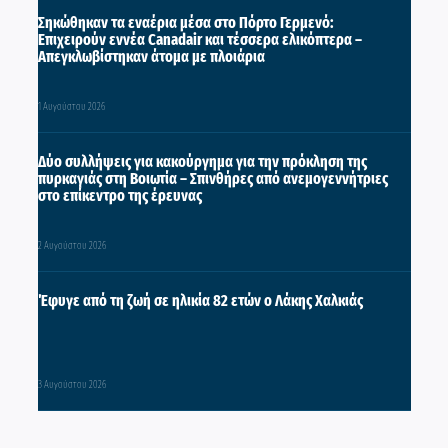
Σηκώθηκαν τα εναέρια μέσα στο Πόρτο Γερμενό:
Επιχειρούν εννέα Canadair και τέσσερα ελικόπτερα –
Απεγκλωβίστηκαν άτομα με πλοιάρια
1 Αυγούστου 2026
Δύο συλλήψεις για κακούργημα για την πρόκληση της
πυρκαγιάς στη Βοιωτία – Σπινθήρες από ανεμογεννήτριες
στο επίκεντρο της έρευνας
2 Αυγούστου 2026
Έφυγε από τη ζωή σε ηλικία 82 ετών ο Λάκης Χαλκιάς
3 Αυγούστου 2026