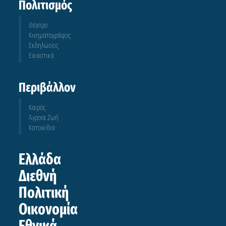
Πολιτισμός
Θέατρο
Κινηματογράφος
Εκδηλώσεις
Εικαστικά
Περιβάλλον
Καιρός
Άγροια Ζωή
Κατοικίδια
Ελλάδα
Διεθνή
Πολιτική
Οικονομία