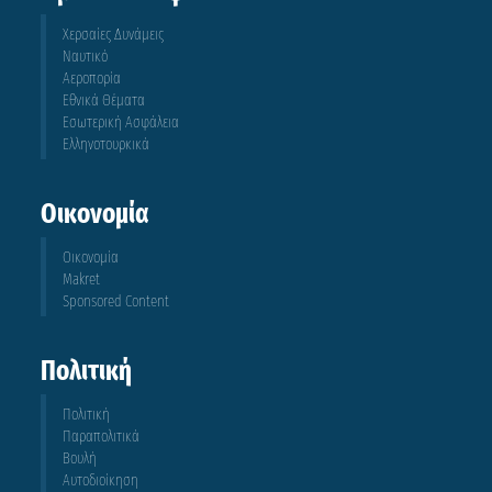
Χερσαίες Δυνάμεις
Ναυτικό
Αεροπορία
Εθνικά Θέματα
Εσωτερική Ασφάλεια
Ελληνοτουρκικά
Οικονομία
Οικονομία
Makret
Sponsored Content
Πολιτική
Πολιτική
Παραπολιτικά
Βουλή
Αυτοδιοίκηση