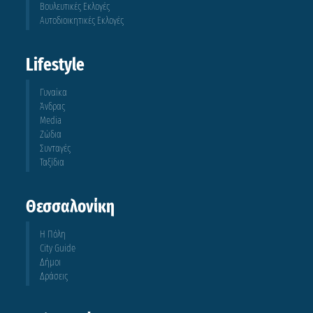
Βουλευτικές Εκλογές
Αυτοδιοικητικές Εκλογές
Lifestyle
Γυναίκα
Άνδρας
Media
Ζώδια
Συνταγές
Ταξίδια
Θεσσαλονίκη
Η Πόλη
City Guide
Δήμοι
Δράσεις