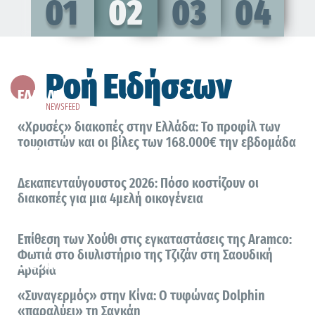
01
02
03
04
Ροή Ειδήσεων
ΕΛΛΑΔΑ
9 Αυγούστου 2026
NEWSFEED
«Χρυσές» διακοπές στην Ελλάδα: Το προφίλ των
τουριστών και οι βίλες των 168.000€ την εβδομάδα
ΟΙΚΟΝΟΜΙΑ
9 Αυγούστου 2026
Δεκαπενταύγουστος 2026: Πόσο κοστίζουν οι
διακοπές για μια 4μελή οικογένεια
ΔΙΕΘΝΗ
9 Αυγούστου 2026
Επίθεση των Χούθι στις εγκαταστάσεις της Aramco:
Φωτιά στο διυλιστήριο της Τζιζάν στη Σαουδική
ΔΙΕΘΝΗ
Αραβία
9 Αυγούστου 2026
«Συναγερμός» στην Κίνα: Ο τυφώνας Dolphin
«παραλύει» τη Σαγκάη