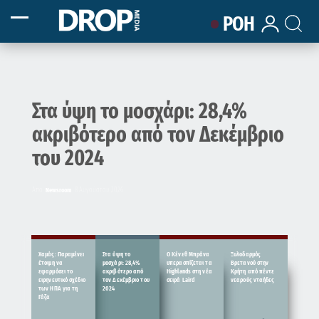
ΡΟΗ
Στα ύψη το μοσχάρι: 28,4%
ακριβότερο από τον Δεκέμβριο
του 2024
Από
8 Αυγούστου 2026
Newsroom
Στα ύψη το
Χαμάς: Παραμένει
Ο Κένεθ Μπράνα
Ξυλοδαρμός
μοσχάρι: 28,4%
έτοιμη να
υπερασπίζεται τα
Βρετανού στην
ακριβότερο από
εφαρμόσει το
Highlands στη νέα
Κρήτη από πέντε
τον Δεκέμβριο του
ειρηνευτικό σχέδιο
σειρά Laird
νεαρούς νταήδες
2024
των ΗΠΑ για τη
Γάζα