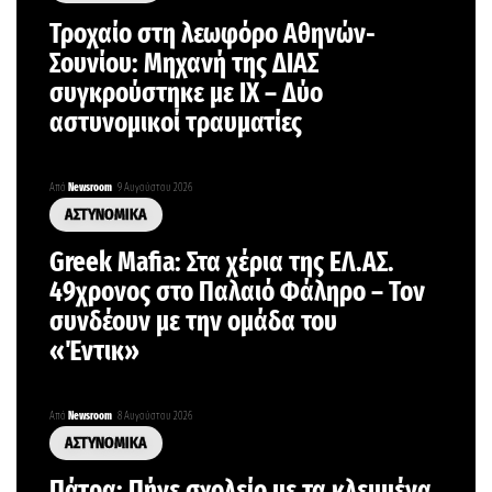
Τροχαίο στη λεωφόρο Αθηνών-
Σουνίου: Μηχανή της ΔΙΑΣ
συγκρούστηκε με ΙΧ – Δύο
αστυνομικοί τραυματίες
Από
Newsroom
9 Αυγούστου 2026
ΑΣΤΥΝΟΜΙΚΑ
Greek Mafia: Στα χέρια της ΕΛ.ΑΣ.
49χρονος στο Παλαιό Φάληρο – Τον
συνδέουν με την ομάδα του
«Έντικ»
Από
Newsroom
8 Αυγούστου 2026
ΑΣΤΥΝΟΜΙΚΑ
Πάτρα: Πήγε σχολείο με τα κλεμμένα