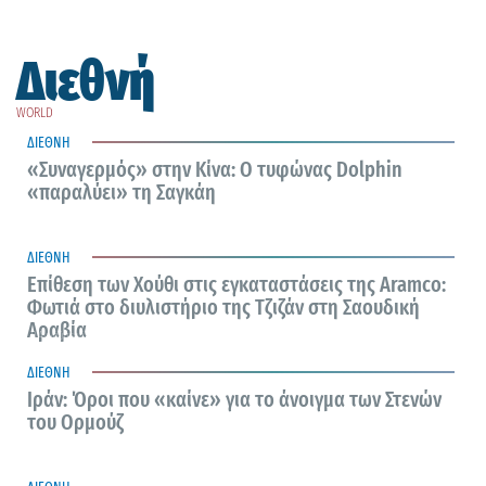
Διεθνή
9 Αυγούστου 2026
WORLD
ΔΙΕΘΝΗ
«Συναγερμός» στην Κίνα: Ο τυφώνας Dolphin
«παραλύει» τη Σαγκάη
9 Αυγούστου 2026
ΔΙΕΘΝΗ
Επίθεση των Χούθι στις εγκαταστάσεις της Aramco:
Φωτιά στο διυλιστήριο της Τζιζάν στη Σαουδική
Αραβία
9 Αυγούστου 2026
ΔΙΕΘΝΗ
Ιράν: Όροι που «καίνε» για το άνοιγμα των Στενών
του Ορμούζ
8 Αυγούστου 2026