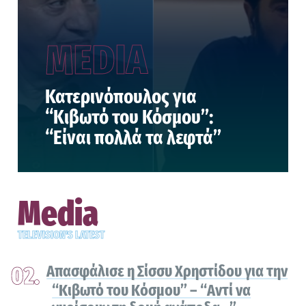
MEDIA
Κατερινόπουλος για
“Κιβωτό του Κόσμου”:
“Είναι πολλά τα λεφτά”
Media
TELEVISION'S LATEST
Απασφάλισε η Σίσσυ Χρηστίδου για την
“Κιβωτό του Κόσμου” – “Αντί να