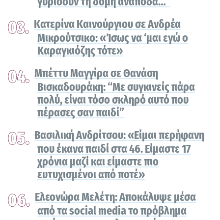
γυρίσουν τη δομή ανάποδα…”
Κατερίνα Καινούργιου σε Ανδρέα
Μικρούτσικο: «Ίσως να ‘μαι εγώ ο
Καραγκιόζης τότε»
Μπέττυ Μαγγίρα σε Θανάση
Βισκαδουράκη: “Με συγκινείς πάρα
πολύ, είναι τόσο σκληρό αυτό που
πέρασες σαν παιδί”
Βασιλική Ανδρίτσου: «Είμαι περήφανη
που έκανα παιδί στα 46. Είμαστε 17
χρόνια μαζί και είμαστε πιο
ευτυχισμένοι από ποτέ»
Ελεονώρα Μελέτη: Αποκάλυψε μέσα
από τα social media το πρόβλημα