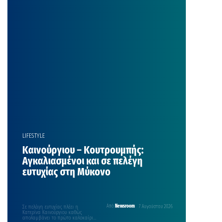
κωμωδία «ΥΨΗΛΗ ΜΑΓΕΙΡΙΚΗ ΤΩΝ
ΣΧΕΣΕΩΝ», Της ΒΙΛΗΣ
ΣΩΤΗΡΟΠΟΥΛΟΥ. Μια παραγωγή
του Πολιτιστικού Συλλόγου
Χρούσσων με την Θεατρική Ομάδα
«ΑΤΑΚΑ» Το θεατρικό έργο Υψηλή
Μαγειρική των Σχέσεων είναι μία
κωμωδία με μεγάλη δόση
ρεαλισμού, χωρίς όμως να
υπολείπεται σε μαγεία. Το έργο
ξεκινάει με […]
LIFESTYLE
Καινούργιου – Κουτρουμπής:
Αγκαλιασμένοι και σε πελέγη
ευτυχίας στη Μύκονο
Σε πελάγη ευτυχίας πλέει η
Από
Newsroom
7 Αυγούστου 2026
Κατερίνα Καινούργιου καθώς
απολαμβάνει το πρώτο καλοκαίρι