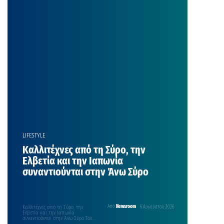
με την οικογένειά της. Η
παρουσιάστρια ήθελε πολύ τα
τελευταία χρόνια να γίνει μαμά και
τα κατάφερε και η χαρά της δεν
περιγράφεται. Αυτές τις μέρες η
οικοδέσποινα της εκπομπής
«Super Κατερίνα» και ο σύντροφός
της, Παναγιώτης Κουτσουμπής
βρίσκονται στην Μύκονο. Η κάμερα
[…]
LIFESTYLE
Καλλιτέχνες από τη Σύρο, την
Ελβετία και την Ιαπωνία
συναντιούνται στην Άνω Σύρο
Καλλιτέχνες από τη Σύρο, την
Από
Newsroom
6 Αυγούστου 2026
Ελβετία και την Ιαπωνία
συναντιούνται στην Άνω Σύρο Τον
Αύγουστο, το Πρόγραμμα