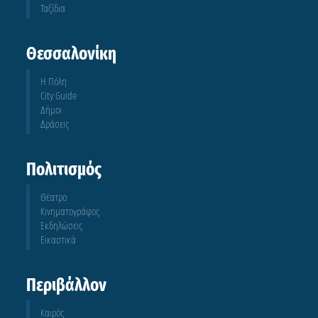
Ταξίδια
Θεσσαλονίκη
Η Πόλη
City Guide
Δήμοι
Δράσεις
Πολιτισμός
Θέατρο
Κινηματογράφος
Εκδηλώσεις
Εικαστικά
Περιβάλλον
Καιρός