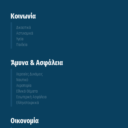
Κοινωνία
Δικαστικά
Αστυνομικά
Υγεία
Παιδεία
Άμυνα & Ασφάλεια
Χερσαίες Δυνάμεις
Ναυτικό
Αεροπορία
Εθνικά Θέματα
Εσωτερική Ασφάλεια
Ελληνοτουρκικά
Οικονομία