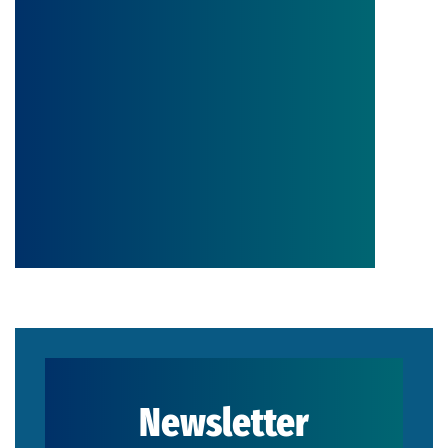
Φιλοξενίας Καλλιτεχνών Άνω Σύρου
(Ano Syros Residency Program)
παρουσιάζει μια έκθεση που φέρνει
κοντά καλλιτέχνες που ζουν και
εργάζονται στη Σύρο με καλλιτέχνες
από την Ελβετία και την Ιαπωνία,
των οποίωντο έργο έχει αναπτυχθεί
μέσα από τη συμμετοχή […]
Newsletter