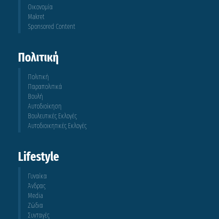
Οικονομία
Makret
Sponsored Content
Πολιτική
Πολιτική
Παραπολιτικά
Βουλή
Αυτοδιοίκηση
Βουλευτικές Εκλογές
Αυτοδιοικητικές Εκλογές
Lifestyle
Γυναίκα
Άνδρας
Media
Ζώδια
Συνταγές