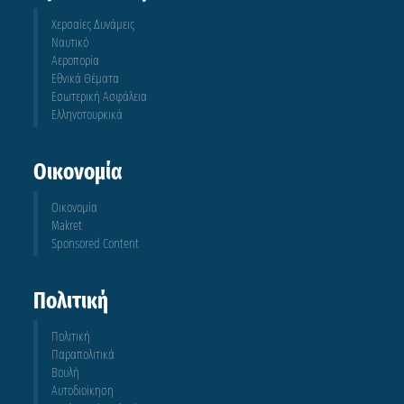
Χερσαίες Δυνάμεις
Ναυτικό
Αεροπορία
Εθνικά Θέματα
Εσωτερική Ασφάλεια
Ελληνοτουρκικά
Οικονομία
Οικονομία
Makret
Sponsored Content
Πολιτική
Πολιτική
Παραπολιτικά
Βουλή
Αυτοδιοίκηση