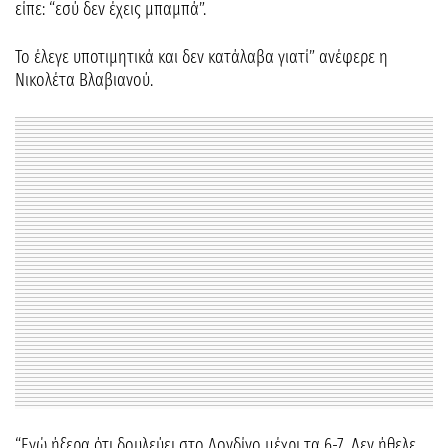
είπε: “εσύ δεν έχεις μπαμπά”.
Το έλεγε υποτιμητικά και δεν κατάλαβα γιατί” ανέφερε η
Νικολέτα Βλαβιανού.
“Εγώ ήξερα ότι δουλεύει στο Λονδίνο μέχρι τα 6-7. Δεν ήθελε