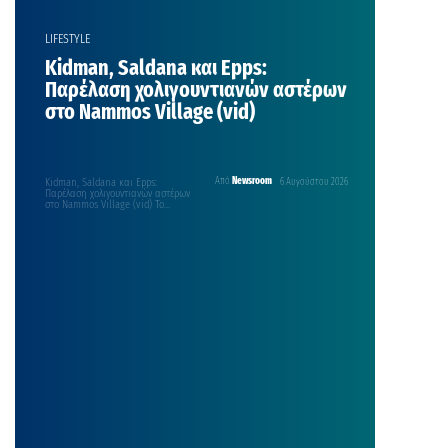
LIFESTYLE
Kidman, Saldana και Epps:
Παρέλαση χολιγουντιανών αστέρων
στο Nammos Village (vid)
Kidman, Saldana και Epps:
Από
Newsroom
6 Αυγούστου 2026
Παρέλαση χολιγουντιανών αστέρων
στο Nammos Village (vid) Το
Hollywood «μετακόμισε» στην
Μύκονο, με τους διεθνείς αστέρες να
κάνουν «παρέλαση» στο νησί των
ανέμων. Τελευταία άφιξη είναι
αυτή της βραβευμένης με Όσκαρ
Nicole Kidman. Η 59χρονη
ηθοποιός καταγράφηκε από την
κάμερα του Mykonos Live TV στο
διάσημο εμπορικό κέντρο Nammos
Village στην […]