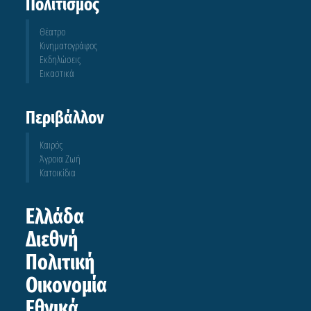
Πολιτισμός
Θέατρο
Κινηματογράφος
Εκδηλώσεις
Εικαστικά
Περιβάλλον
Καιρός
Άγροια Ζωή
Κατοικίδια
Ελλάδα
Διεθνή
Πολιτική
Οικονομία
Εθνικά