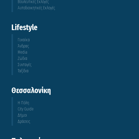
Βουλευτικές Εκλογές
Αυτοδιοικητικές Εκλογές
Lifestyle
Γυναίκα
Άνδρας
Media
Ζώδια
Συνταγές
Ταξίδια
Θεσσαλονίκη
Η Πόλη
City Guide
Δήμοι
Δράσεις