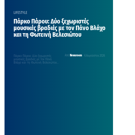
LIFESTYLE
Πάρκο Πάρου: Δύο ξεχωριστές
μουσικές βραδιές με τον Πάνο Βλάχο
και τη Φωτεινή Βελεσιώτου
Πάρκο Πάρου: Δύο ξεχωριστές
Από
Newsroom
6 Αυγούστου 2026
μουσικές βραδιές με τον Πάνο
Βλάχο και τη Φωτεινή Βελεσιώτου
ΦΕΣΤΙΒΑΛ ΣΤΟ ΠΑΡΚΟ ‘26 ΠΑΝΟΣ
ΒΛΑΧΟΣ Δευτέρα 17 Αυγούστου 2026,
21:00 Θέατρο Πάρκου Άι-Γιάννης
Δέτης Το Φεστιβάλ στο Πάρκο 2026
υποδέχεται τη Δευτέρα 17
Αυγούστου 2026, στις 21:00, στο
Θέατρο Πάρκου Άι-Γιάννης Δέτης,
τον Πάνο Βλάχο, σε μια συναυλία
γεμάτη ενέργεια, […]