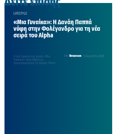
Δείτε επίσης
LIFESTYLE
«Μια Γυναίκα»: Η Δανάη Παππά
νύφη στην Φολέγανδρο για τη νέα
σειρά του Alpha
Η νέα δραματική σειρά «Μια
Από
Newsroom
6 Αυγούστου 2026
Γυναίκα» στον Alpha με
πρωταγωνίστρια τη Δανάη Παππά
φέρνει στη μικρή οθόνη μια
δυνατή ιστορία αγάπης, απώλειας,
επιβίωσης και δεύτερων ευκαιριών.
Οι πρώτες εικόνες από τα
γυρίσματα που
πραγματοποιήθηκαν στη
Φολέγανδρο εντυπωσιάζουν, με την
αγαπημένη ηθοποιό να
εμφανίζεται ντυμένη νύφη σε ένα
σκηνικό που θυμίζει
κινηματογραφική παραγωγή.
Μετακινηθείτε εύκολα στις σκάλες,
με τον […]