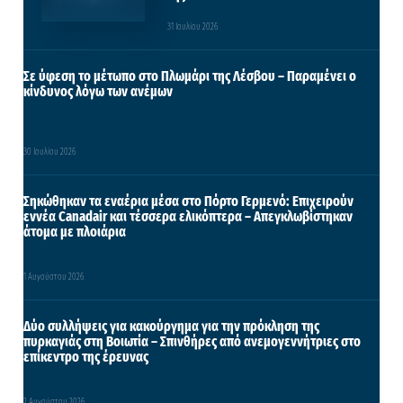
31 Ιουλίου 2026
Σε ύφεση το μέτωπο στο Πλωμάρι της Λέσβου – Παραμένει ο
κίνδυνος λόγω των ανέμων
30 Ιουλίου 2026
Σηκώθηκαν τα εναέρια μέσα στο Πόρτο Γερμενό: Επιχειρούν
εννέα Canadair και τέσσερα ελικόπτερα – Απεγκλωβίστηκαν
άτομα με πλοιάρια
1 Αυγούστου 2026
Δύο συλλήψεις για κακούργημα για την πρόκληση της
πυρκαγιάς στη Βοιωτία – Σπινθήρες από ανεμογεννήτριες στο
επίκεντρο της έρευνας
2 Αυγούστου 2026