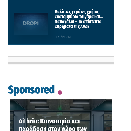
Βαλίτσες γεμάτες χρήμα,
εκατομμύρια τσιγάρα και…
παπαγάλοι – Τα απίστευτα
ευρήματα της ΑΑΔΕ
31 Ιουλίου 2026
Sponsored
Aithrio: Καινοτομία και
παράδοση στον χώρο των