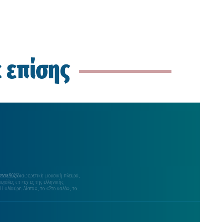
ε επίσης
 εντελώς διαφορετική μουσική πλευρά,
στου 2026
γάλες επιτυχίες της ελληνικής
 Η «Μαύρη Λίστα», το «Στο καλό», το