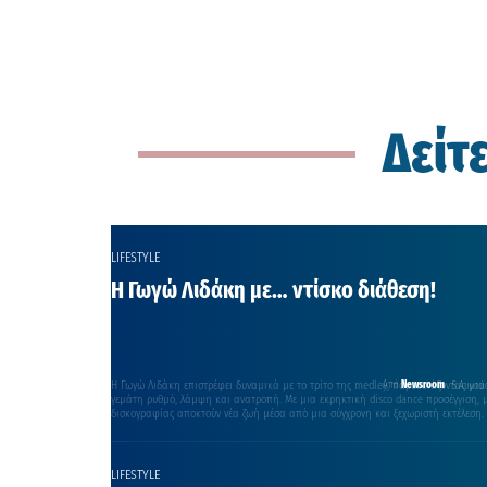
Δείτ
LIFESTYLE
Η Γωγώ Λιδάκη με… ντίσκο διάθεση!
Η Γωγώ Λιδάκη επιστρέφει δυναμικά με το τρίτο της medley, παρουσιάζοντας μια
Από
Newsroom
5 Αυγού
γεμάτη ρυθμό, λάμψη και ανατροπή. Με μια εκρηκτική disco dance προσέγγιση, με
δισκογραφίας αποκτούν νέα ζωή μέσα από μια σύγχρονη και ξεχωριστή εκτέλεση.
«Λέει λέει» και το «Ουράνιο τόξο» […]
LIFESTYLE