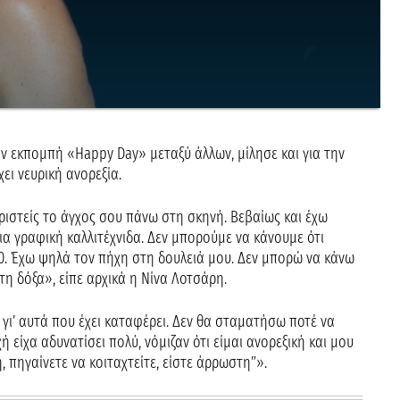
ν εκπομπή «Happy Day» μεταξύ άλλων, μίλησε και για την
ει νευρική ανορεξία.
ριστείς το άγχος σου πάνω στη σκηνή. Βεβαίως και έχω
ια γραφική καλλιτέχνιδα. Δεν μπορούμε να κάνουμε ότι
50. Έχω ψηλά τον πήχη στη δουλειά μου. Δεν μπορώ να κάνω
η δόξα», είπε αρχικά η Νίνα Λοτσάρη.
γι’ αυτά που έχει καταφέρει. Δεν θα σταματήσω ποτέ να
 είχα αδυνατίσει πολύ, νόμιζαν ότι είμαι ανορεξική και μου
 πηγαίνετε να κοιταχτείτε, είστε άρρωστη”».