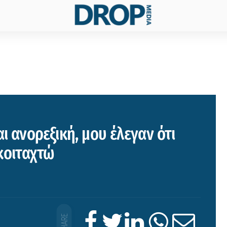
αι ανορεξική, μου έλεγαν ότι
κοιταχτώ