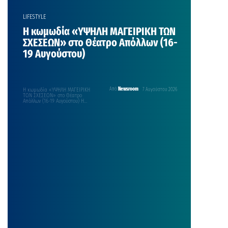
LIFESTYLE
Η κωμωδία «ΥΨΗΛΗ ΜΑΓΕΙΡΙΚΗ ΤΩΝ
ΣΧΕΣΕΩΝ» στο Θέατρο Απόλλων (16-
19 Αυγούστου)
Η κωμωδία «ΥΨΗΛΗ ΜΑΓΕΙΡΙΚΗ
Από
Newsroom
7 Αυγούστου 2026
ΤΩΝ ΣΧΕΣΕΩΝ» στο Θέατρο
Απόλλων (16-19 Αυγούστου) Η
κωμωδία «ΥΨΗΛΗ ΜΑΓΕΙΡΙΚΗ ΤΩΝ
ΣΧΕΣΕΩΝ», Της ΒΙΛΗΣ
ΣΩΤΗΡΟΠΟΥΛΟΥ. Μια παραγωγή
του Πολιτιστικού Συλλόγου
Χρούσσων με την Θεατρική Ομάδα
«ΑΤΑΚΑ» Το θεατρικό έργο Υψηλή
Μαγειρική των Σχέσεων είναι μία
κωμωδία με μεγάλη δόση
ρεαλισμού, χωρίς όμως να
υπολείπεται σε μαγεία. Το έργο
ξεκινάει με […]