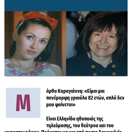
άρθα Καραγιάννη: «Είμαι μια
Μ
πανέμορφη γριούλα 82 ετών, απλά δεν
μου φαίνεται»
Είναι Ελληνίδα ηθοποιός της
τηλεόρασης, του θεάτρου και του