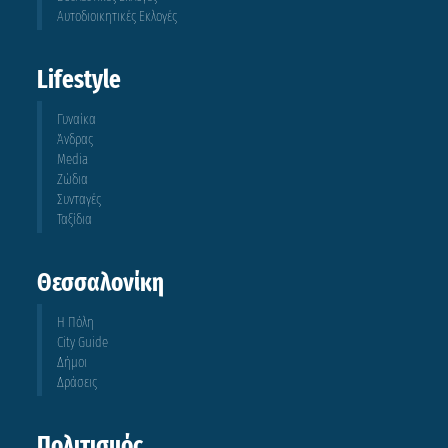
Αυτοδιοικητικές Εκλογές
Lifestyle
Γυναίκα
Άνδρας
Media
Ζώδια
Συνταγές
Ταξίδια
Θεσσαλονίκη
Η Πόλη
City Guide
Δήμοι
Δράσεις
Πολιτισμός