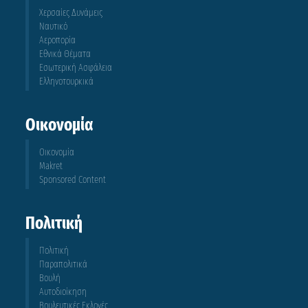
Χερσαίες Δυνάμεις
Ναυτικό
Αεροπορία
Εθνικά Θέματα
Εσωτερική Ασφάλεια
Ελληνοτουρκικά
Οικονομία
Οικονομία
Makret
Sponsored Content
Πολιτική
Πολιτική
Παραπολιτικά
Βουλή
Αυτοδιοίκηση
Βουλευτικές Εκλογές