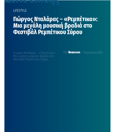
LIFESTYLE
Γιώργος Νταλάρας – «Ρεμπέτικο»:
Μια μεγάλη μουσική βραδιά στο
Φεστιβάλ Ρεμπέτικου Σύρου
Γιώργος Νταλάρας – «Ρεμπέτικο»:
Από
Newsroom
7 Αυγούστου 2026
Μια μεγάλη μουσική βραδιά στο
Φεστιβάλ Ρεμπέτικου Σύρου
Γιώργος Νταλάρας – «Ρεμπέτικο»
30 Αυγούστου 2026 | Πλατεία
Μιαούλη | Ερμούπολη Σύρου Μαζί
του: Ασπασία Στρατηγού, Βασίλης
Κορακάκης, Ανατολή Μαργιόλα Το
Φεστιβάλ Ρεμπέτικου, ένας θεσμός
αφιερωμένος σε μια από τις
σημαντικότερες λαϊκές μουσικές
παραδόσεις της Ελλάδας, φιλοξενεί
φέτος μία από τις κορυφαίες […]