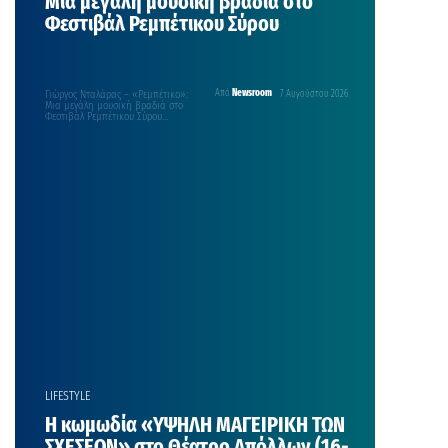
Μια μεγάλη μουσική βραδιά στο
Φεστιβάλ Ρεμπέτικου Σύρου
Γιώργος Νταλάρας – «Ρεμπέτικο»:
Από
Newsroom
7 Αυγούστου 2026
Μια μεγάλη μουσική βραδιά στο
Φεστιβάλ Ρεμπέτικου Σύρου
Γιώργος Νταλάρας – «Ρεμπέτικο»
30 Αυγούστου 2026 | Πλατεία
Μιαούλη | Ερμούπολη Σύρου Μαζί
του: Ασπασία Στρατηγού, Βασίλης
Κορακάκης, Ανατολή Μαργιόλα Το
Φεστιβάλ Ρεμπέτικου, ένας θεσμός
αφιερωμένος σε μια από τις
σημαντικότερες λαϊκές μουσικές
παραδόσεις της Ελλάδας, φιλοξενεί
φέτος μία από τις κορυφαίες […]
LIFESTYLE
Η κωμωδία «ΥΨΗΛΗ ΜΑΓΕΙΡΙΚΗ ΤΩΝ
ΣΧΕΣΕΩΝ» στο Θέατρο Απόλλων (16-