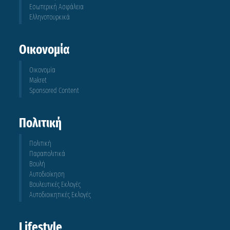
Εσωτερική Ασφάλεια
Ελληνοτουρκικά
Οικονομία
Οικονομία
Makret
Sponsored Content
Πολιτική
Πολιτική
Παραπολιτικά
Βουλή
Αυτοδιοίκηση
Βουλευτικές Εκλογές
Αυτοδιοικητικές Εκλογές
Lifestyle