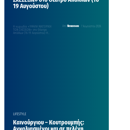
19 Αυγούστου)
Η κωμωδία «ΥΨΗΛΗ ΜΑΓΕΙΡΙΚΗ
Από
Newsroom
7 Αυγούστου 2026
ΤΩΝ ΣΧΕΣΕΩΝ» στο Θέατρο
Απόλλων (16-19 Αυγούστου) Η
κωμωδία «ΥΨΗΛΗ ΜΑΓΕΙΡΙΚΗ ΤΩΝ
ΣΧΕΣΕΩΝ», Της ΒΙΛΗΣ
ΣΩΤΗΡΟΠΟΥΛΟΥ. Μια παραγωγή
του Πολιτιστικού Συλλόγου
Χρούσσων με την Θεατρική Ομάδα
«ΑΤΑΚΑ» Το θεατρικό έργο Υψηλή
Μαγειρική των Σχέσεων είναι μία
κωμωδία με μεγάλη δόση
ρεαλισμού, χωρίς όμως να
υπολείπεται σε μαγεία. Το έργο
ξεκινάει με […]
LIFESTYLE
Καινούργιου – Κουτρουμπής:
Αγκαλιασμένοι και σε πελέγη