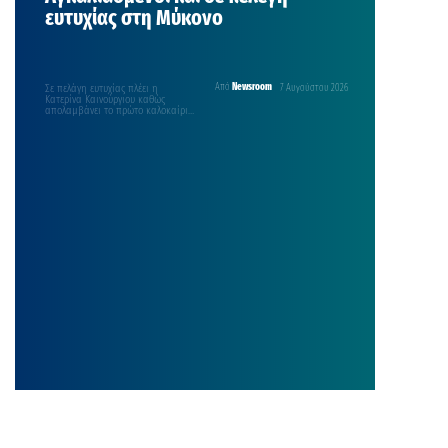
ευτυχίας στη Μύκονο
Σε πελάγη ευτυχίας πλέει η
Από
Newsroom
7 Αυγούστου 2026
Κατερίνα Καινούργιου καθώς
απολαμβάνει το πρώτο καλοκαίρι
με την οικογένειά της. Η
παρουσιάστρια ήθελε πολύ τα
τελευταία χρόνια να γίνει μαμά και
τα κατάφερε και η χαρά της δεν
περιγράφεται. Αυτές τις μέρες η
οικοδέσποινα της εκπομπής
«Super Κατερίνα» και ο σύντροφός
της, Παναγιώτης Κουτσουμπής
βρίσκονται στην Μύκονο. Η κάμερα
[…]