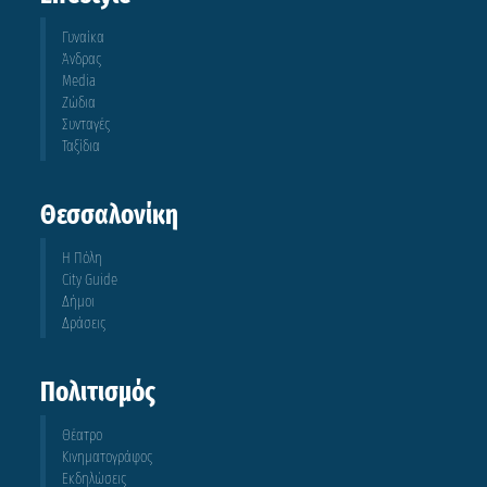
Γυναίκα
Άνδρας
Media
Ζώδια
Συνταγές
Ταξίδια
Θεσσαλονίκη
Η Πόλη
City Guide
Δήμοι
Δράσεις
Πολιτισμός
Θέατρο
Κινηματογράφος
Εκδηλώσεις