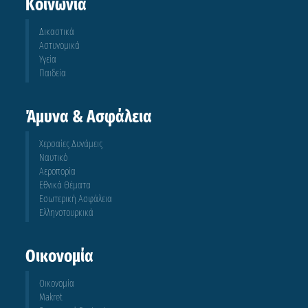
Κοινωνία
Δικαστικά
Αστυνομικά
Υγεία
Παιδεία
Άμυνα & Ασφάλεια
Χερσαίες Δυνάμεις
Ναυτικό
Αεροπορία
Εθνικά Θέματα
Εσωτερική Ασφάλεια
Ελληνοτουρκικά
Οικονομία
Οικονομία
Makret