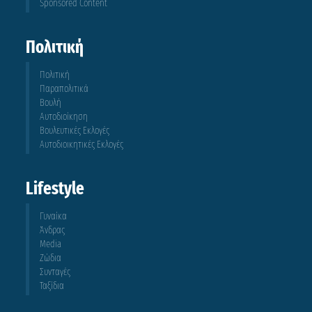
Sponsored Content
Πολιτική
Πολιτική
Παραπολιτικά
Βουλή
Αυτοδιοίκηση
Βουλευτικές Εκλογές
Αυτοδιοικητικές Εκλογές
Lifestyle
Γυναίκα
Άνδρας
Media
Ζώδια
Συνταγές
Ταξίδια