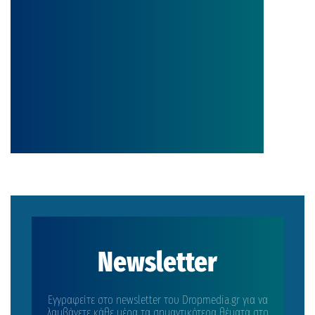
Αυγούστου 2026, στις 21:00, στο
Θέατρο Πάρκου Άι-Γιάννης Δέτης,
τον Πάνο Βλάχο, σε μια συναυλία
γεμάτη ενέργεια, […]
Newsletter
Εγγραφείτε στο newsletter του Dropmedia.gr για να
λαμβάνετε κάθε μέρα τα σημαντικότερα θέματα στο