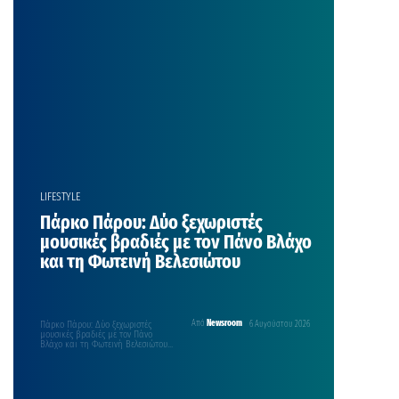
πραγματοποιήθηκαν στη
Φολέγανδρο εντυπωσιάζουν, με την
αγαπημένη ηθοποιό να
εμφανίζεται ντυμένη νύφη σε ένα
σκηνικό που θυμίζει
κινηματογραφική παραγωγή.
Μετακινηθείτε εύκολα στις σκάλες,
με τον […]
LIFESTYLE
Πάρκο Πάρου: Δύο ξεχωριστές
μουσικές βραδιές με τον Πάνο Βλάχο
και τη Φωτεινή Βελεσιώτου
Πάρκο Πάρου: Δύο ξεχωριστές
Από
Newsroom
6 Αυγούστου 2026
μουσικές βραδιές με τον Πάνο
Βλάχο και τη Φωτεινή Βελεσιώτου
ΦΕΣΤΙΒΑΛ ΣΤΟ ΠΑΡΚΟ ‘26 ΠΑΝΟΣ
ΒΛΑΧΟΣ Δευτέρα 17 Αυγούστου 2026,
21:00 Θέατρο Πάρκου Άι-Γιάννης
Δέτης Το Φεστιβάλ στο Πάρκο 2026
υποδέχεται τη Δευτέρα 17