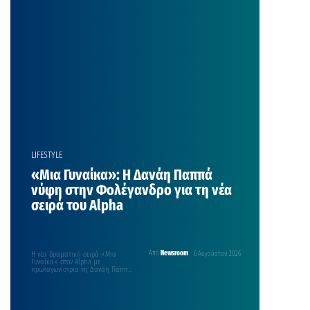
εργάζονται στη Σύρο με καλλιτέχνες
από την Ελβετία και την Ιαπωνία,
των οποίωντο έργο έχει αναπτυχθεί
μέσα από τη συμμετοχή […]
LIFESTYLE
«Μια Γυναίκα»: Η Δανάη Παππά
νύφη στην Φολέγανδρο για τη νέα
σειρά του Alpha
Η νέα δραματική σειρά «Μια
Από
Newsroom
6 Αυγούστου 2026
Γυναίκα» στον Alpha με
πρωταγωνίστρια τη Δανάη Παππά
φέρνει στη μικρή οθόνη μια
δυνατή ιστορία αγάπης, απώλειας,
επιβίωσης και δεύτερων ευκαιριών.
Οι πρώτες εικόνες από τα
γυρίσματα που