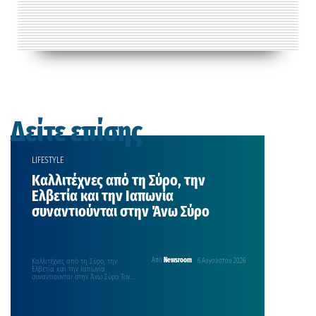
Δείτε επίσης
LIFESTYLE
Καλλιτέχνες από τη Σύρο, την
Ελβετία και την Ιαπωνία
συναντιούνται στην Άνω Σύρο
Καλλιτέχνες από τη Σύρο, την
Από
Newsroom
6 Αυγούστου 2026
Ελβετία και την Ιαπωνία
συναντιούνται στην Άνω Σύρο Τον
Αύγουστο, το Πρόγραμμα
Φιλοξενίας Καλλιτεχνών Άνω Σύρου
(Ano Syros Residency Program)
παρουσιάζει μια έκθεση που φέρνει
κοντά καλλιτέχνες που ζουν και