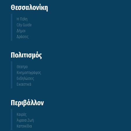
Θεσσαλονίκη
Η Πόλη
City Guide
Δήμοι
Δράσεις
Πολιτισμός
Θέατρο
Κινηματογράφος
Εκδηλώσεις
Εικαστικά
Περιβάλλον
Καιρός
Άγροια Ζωή
Κατοικίδια