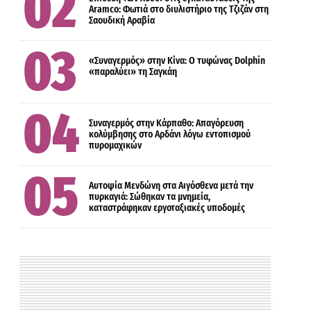
Aramco: Φωτιά στο διυλιστήριο της Τζιζάν στη
Σαουδική Αραβία
ΕΛΛΑΔΑ
«Συναγερμός» στην Κίνα: Ο τυφώνας Dolphin
«παραλύει» τη Σαγκάη
ΠΟΛΙΤΙΣΜΟΣ
Συναγερμός στην Κάρπαθο: Απαγόρευση
κολύμβησης στο Αρδάνι λόγω εντοπισμού
πυρομαχικών
Αυτοψία Μενδώνη στα Αιγόσθενα μετά την
πυρκαγιά: Σώθηκαν τα μνημεία,
καταστράφηκαν εργοταξιακές υποδομές