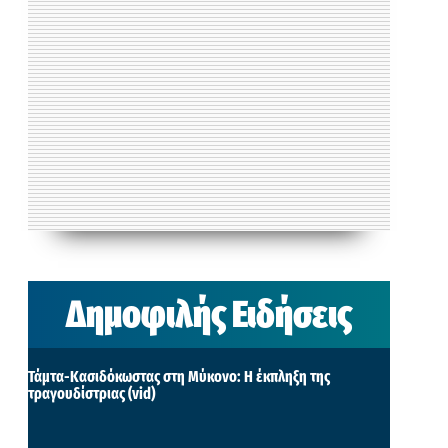
Δημοφιλής Ειδήσεις
Τάμτα-Κασιδόκωστας στη Μύκονο: Η έκπληξη της
τραγουδίστριας (vid)