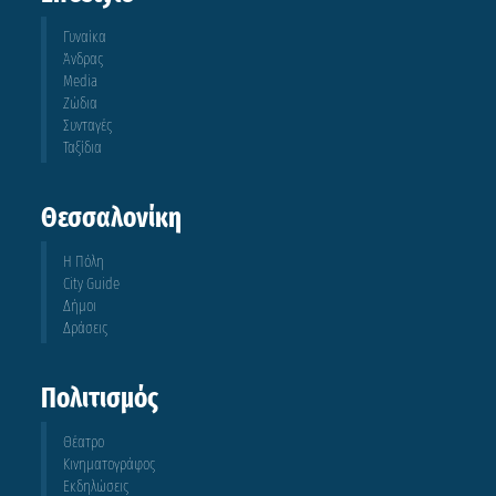
Γυναίκα
Άνδρας
Media
Ζώδια
Συνταγές
Ταξίδια
Θεσσαλονίκη
Η Πόλη
City Guide
Δήμοι
Δράσεις
Πολιτισμός
Θέατρο
Κινηματογράφος
Εκδηλώσεις