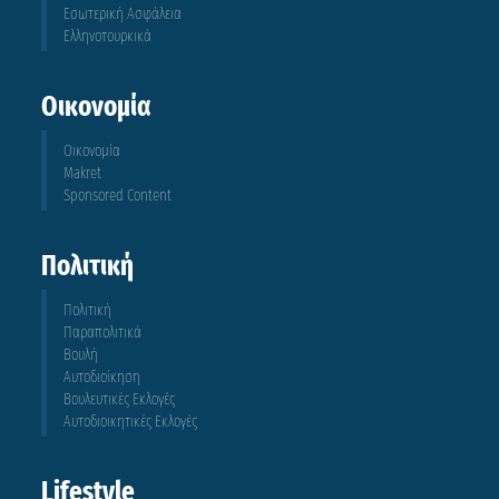
Εσωτερική Ασφάλεια
Ελληνοτουρκικά
Οικονομία
Οικονομία
Makret
Sponsored Content
Πολιτική
Πολιτική
Παραπολιτικά
Βουλή
Αυτοδιοίκηση
Βουλευτικές Εκλογές
Αυτοδιοικητικές Εκλογές
Lifestyle