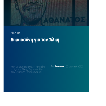
ΑΠΟΨΕΙΣ
Δικαιοσύνη για τον Άλκη
«Μη με χτυπάτε άλλο…». Αυτό είπε
Από
Newsroom
22 Ιανουαρίου 2023
ο 19χρονος Άλκης Καμπανός λίγο
πριν ξεψυχήσει, χτυπημένος και
μαχαιρωμένος από μια…