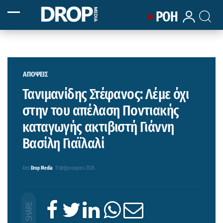
ΡΟΗ
ΑΠΟΨΕΙΣ
Τανιμανίδης Στέφανος: Λέμε όχι
στην του απέλαση Ποντιακής
καταγωγής ακτιβιστή Γιάννη
Βασίλη Γιαϊλαλί
Από
Drop Media
11 Φεβρουαρίου 2026