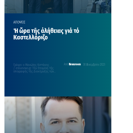
ΑΠΟΨΕΙΣ
Ἡ ὥρα τῆς ἀλήθειας γιά τό
Καστελλόριζο
Γράφει ο Μανώλης Κοττάκης
Από
Newsroom
30 Δεκεμβρίου 2023
/ estianews.gr Τήν Επομένη τῆς
ὑπογραφῆς τῆς Διακήρυξης τῶν
Ἀθηνῶν μεταξύ τοῦ Πρωθυπουργοῦ,
Κυριάκου Μητσοτάκη, καί…