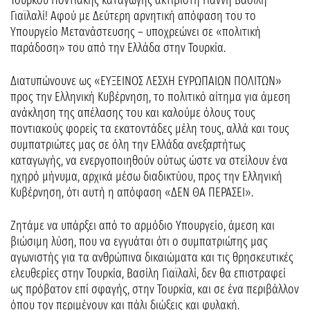
Τούρκου Ποντιακής καταγωγής ακτιβιστή Γιάννη Βασίλη
Γιαϊλαλί! Αφού με Δεύτερη αρνητική απόφαση του το
Υπουργείο Μετανάστευσης – υποχρεώνει σε «πολιτική
παράδοση» του από την Ελλάδα στην Τουρκία.
Διατυπώνουνε ως «ΕΥΞΕΙΝΟΣ ΛΕΣΧΗ ΕΥΡΩΠΑΙΩΝ ΠΟΛΙΤΩΝ»
προς την Ελληνική Κυβέρνηση, το πολιτικό αίτημα για άμεση
ανάκληση της απέλασης του και καλούμε όλους τους
ποντιακούς φορείς τα εκατοντάδες μέλη τους, αλλά και τους
συμπατριώτες μας σε όλη την Ελλάδα ανεξαρτήτως
καταγωγής, να ενεργοποιηθούν ούτως ώστε να στείλουν ένα
ηχηρό μήνυμα, αρχικά μέσω διαδικτύου, προς την Ελληνική
Κυβέρνηση, ότι αυτή η απόφαση «ΔΕΝ ΘΑ ΠΕΡΑΣΕΙ».
Ζητάμε να υπάρξει από το αρμόδιο Υπουργείο, άμεση και
βιώσιμη λύση, που να εγγυάται ότι ο συμπατριώτης μας
αγωνιστής για τα ανθρώπινα δικαιώματα και τις θρησκευτικές
ελευθερίες στην Τουρκία, Βασίλη Γιαϊλαλί, δεν θα επιστραφεί
ως πρόβατον επί σφαγής, στην Τουρκία, και σε ένα περιβάλλον
όπου τον περιμένουν και πάλι διώξεις και φυλακή.