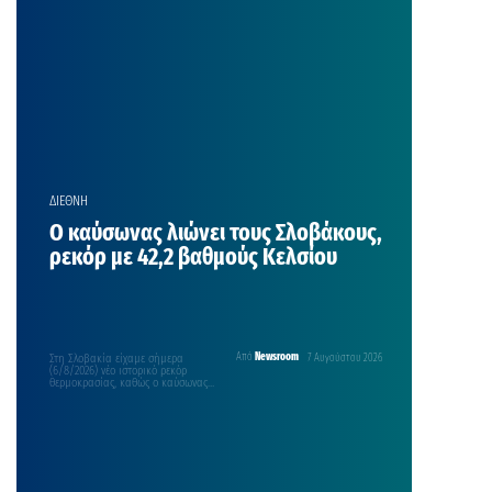
ΔΙΕΘΝΗ
Ο καύσωνας λιώνει τους Σλοβάκους,
ρεκόρ με 42,2 βαθμούς Κελσίου
Στη Σλοβακία είχαμε σήμερα
Από
Newsroom
7 Αυγούστου 2026
(6/8/2026) νέο ιστορικό ρεκόρ
θερμοκρασίας, καθώς ο καύσωνας
που πλήττει την κεντρική Ευρώπη
οδήγησε…