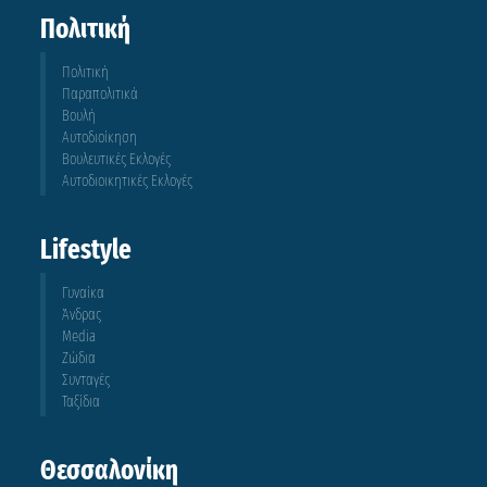
Πολιτική
Πολιτική
Παραπολιτικά
Βουλή
Αυτοδιοίκηση
Βουλευτικές Εκλογές
Αυτοδιοικητικές Εκλογές
Lifestyle
Γυναίκα
Άνδρας
Media
Ζώδια
Συνταγές
Ταξίδια
Θεσσαλονίκη