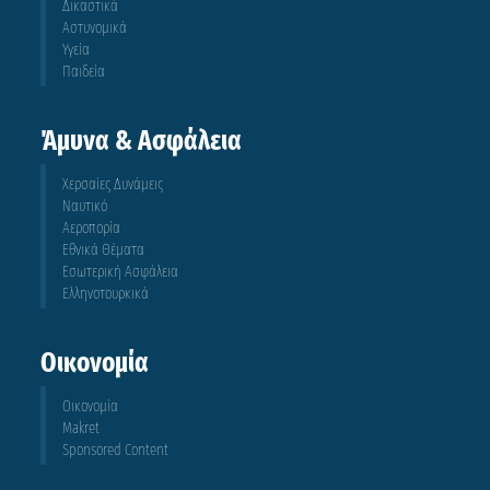
Δικαστικά
Αστυνομικά
Υγεία
Παιδεία
Άμυνα & Ασφάλεια
Χερσαίες Δυνάμεις
Ναυτικό
Αεροπορία
Εθνικά Θέματα
Εσωτερική Ασφάλεια
Ελληνοτουρκικά
Οικονομία
Οικονομία
Makret
Sponsored Content