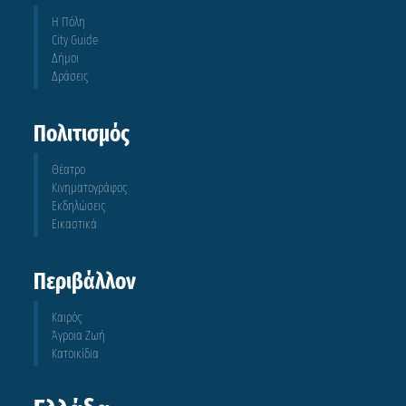
Η Πόλη
City Guide
Δήμοι
Δράσεις
Πολιτισμός
Θέατρο
Κινηματογράφος
Εκδηλώσεις
Εικαστικά
Περιβάλλον
Καιρός
Άγροια Ζωή
Κατοικίδια