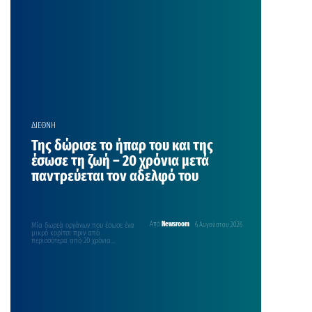
ΔΙΕΘΝΗ
Της δώρισε το ήπαρ του και της
έσωσε τη ζωή – 20 χρόνια μετά
παντρεύεται τον αδελφό του
Μία δωρεά οργάνων που έσωσε ένα
Από
Newsroom
6 Αυγούστου 2026
μικρό κορίτσι πριν από
περισσότερα από 20 χρόνια
βρίσκεται στην αρχή μιας…