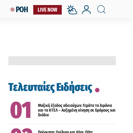
ΡΟΗ
LIVE NOW
ΕΛΛΑΔΑ
Τελευταίες Ειδήσεις
ΔΙΕΘΝΗ
Μαζική έξοδος αδειούχων: Γεμάτα τα λιμάνια
και τα ΚΤΕΛ – Αυξημένη κίνηση σε δρόμους και
διόδια
ΔΙΕΘΝΗ
Πρίγκιπας Ουίλιαμ και Χάρι: Πότε