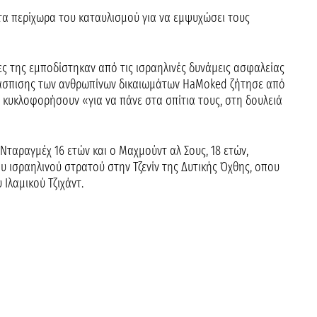
τα περίχωρα του καταυλισμού για να εμψυχώσει τους
ς της εμποδίστηκαν από τις ισραηλινές δυνάμεις ασφαλείας
οάσπισης των ανθρωπίνων δικαιωμάτων HaMoked ζήτησε από
α κυκλοφορήσουν «για να πάνε στα σπίτια τους, στη δουλειά
Νταραγμέχ 16 ετών και ο Μαχμούντ αλ Σους, 18 ετών,
υ ισραηλινού στρατού στην Τζενίν της Δυτικής Όχθης, οπου
Ιλαμικού Τζιχάντ.