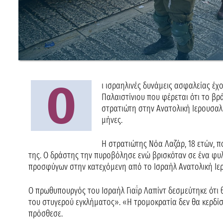
Ο
ι ισραηλινές δυνάμεις ασφαλείας έ
Παλαιστίνιου που φέρεται ότι το β
στρατιώτη στην Ανατολική Ιερουσαλ
μήνες.
Η στρατιώτης Νόα Λαζάρ, 18 ετών, 
της. Ο δράστης την πυροβόλησε ενώ βρισκόταν σε ένα φυ
προσφύγων στην κατεχόμενη από το Ισραήλ Ανατολική Ιε
Ο πρωθυπουργός του Ισραήλ Γιαΐρ Λαπίντ δεσμεύτηκε ότι 
του στυγερού εγκλήματος». «Η τρομοκρατία δεν θα κερδίσ
πρόσθεσε.