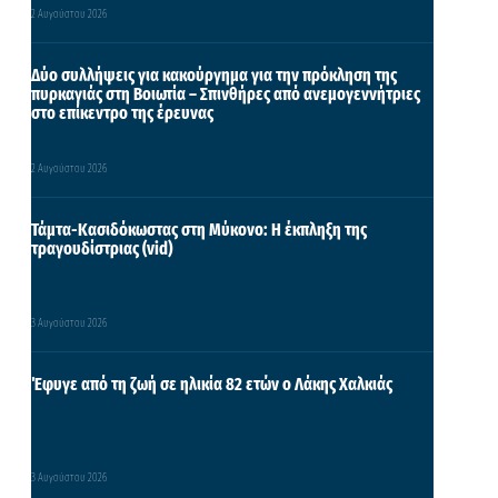
2 Αυγούστου 2026
Δύο συλλήψεις για κακούργημα για την πρόκληση της
πυρκαγιάς στη Βοιωτία – Σπινθήρες από ανεμογεννήτριες
στο επίκεντρο της έρευνας
2 Αυγούστου 2026
Τάμτα-Κασιδόκωστας στη Μύκονο: Η έκπληξη της
τραγουδίστριας (vid)
3 Αυγούστου 2026
Έφυγε από τη ζωή σε ηλικία 82 ετών ο Λάκης Χαλκιάς
3 Αυγούστου 2026