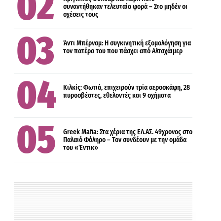
συναντήθηκαν τελευταία φορά – Στο μηδέν οι
σχέσεις τους
ΕΛΛΑΔΑ
Άντι Μπέρναμ: Η συγκινητική εξομολόγηση για
τον πατέρα του που πάσχει από Αλτσχάιμερ
ΑΣΤΥΝΟΜΙΚΑ
Κιλκίς: Φωτιά, επιχειρούν τρία αεροσκάφη, 28
πυροσβέστες, εθελοντές και 9 οχήματα
Greek Mafia: Στα χέρια της ΕΛ.ΑΣ. 49χρονος στο
Παλαιό Φάληρο – Τον συνδέουν με την ομάδα
του «Έντικ»