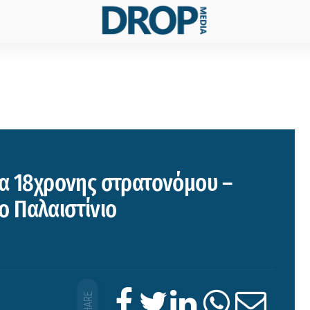
ία 18χρονης στρατονόμου –
 Παλαιστίνιο