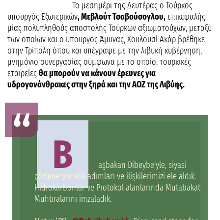
Το μεσημέρι της Δευτέρας ο Τούρκος
υπουργός Εξωτερικών
, Μεβλούτ Τσαβούσογλου,
επικεφαλής
μίας πολυπληθούς αποστολής Τούρκων αξιωματούχων, μεταξύ
των οποίων και ο υπουργός Άμυνας, Χουλουσί Ακάρ βρέθηκε
στην Τρίπολη όπου και υπέγραψε με την λιβυκή κυβέρνηση,
μνημόνιο συνεργασίας σύμφωνα με το οποίο, τουρκικές
εταιρείες
θα μπορούν να κάνουν έρευνες για
υδρογονάνθρακες στην ξηρά και την ΑΟΖ της Λιβύης.
B
aşbakan Dibeybe’yle, siyasi
çözüme yönelik adımları ve ilişkilerimizi ele aldık.
Hidrokarbonlar ve Protokol alanlarında Mutabakat
Muhtıralarını imzaladık.