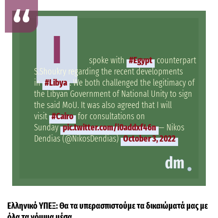
Ι
spoke with
#Egypt
counterpart
S.Shoukry regarding the recent developments
in
#Libya
. We both challenged the legitimacy of
the Libyan Government of National Unity to sign
the said MoU. It was also agreed that Ι will
visit
#Cairo
for consultations on
Sunday
pic.twitter.com/i0addxf46n
— Nikos
Dendias (@NikosDendias)
October 3, 2022
Ελληνικό ΥΠΕΞ: Θα τα υπερασπιστούμε τα δικαιώματά μας με
όλα τα νόμιμα μέσα