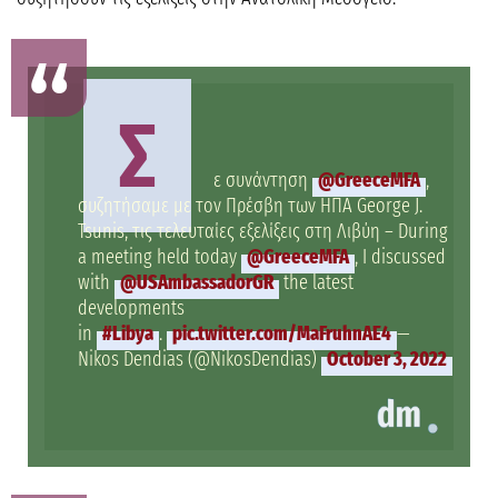
Σ
ε συνάντηση
@GreeceMFA
,
συζητήσαμε με τον Πρέσβη των ΗΠΑ George J.
Tsunis, τις τελευταίες εξελίξεις στη Λιβύη – During
a meeting held today
@GreeceMFA
, Ι discussed
with
@USAmbassadorGR
the latest
developments
in
#Libya
.
pic.twitter.com/MaFruhnAE4
—
Nikos Dendias (@NikosDendias)
October 3, 2022