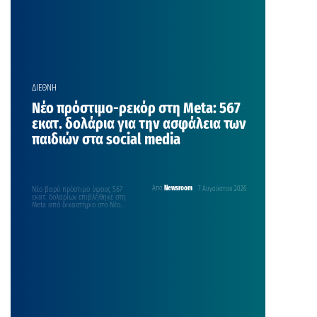
ΔΙΕΘΝΗ
Νέο πρόστιμο-ρεκόρ στη Meta: 567
εκατ. δολάρια για την ασφάλεια των
παιδιών στα social media
Νέο βαρύ πρόστιμο ύψους 567
Από
Newsroom
7 Αυγούστου 2026
εκατ. δολαρίων επιβλήθηκε στη
Meta από δικαστήριο στο Νέο
Μεξικό, με την εταιρεία…