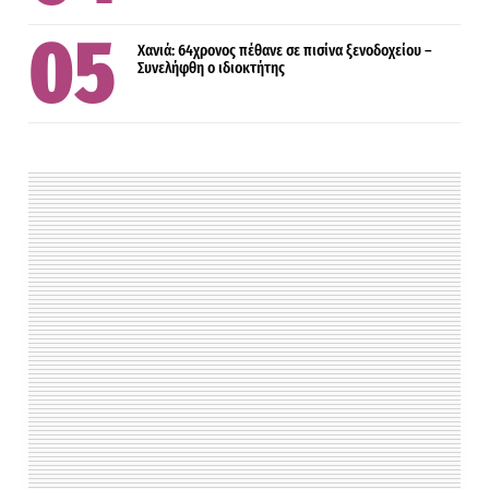
Χανιά: 64χρονος πέθανε σε πισίνα ξενοδοχείου –
Συνελήφθη ο ιδιοκτήτης