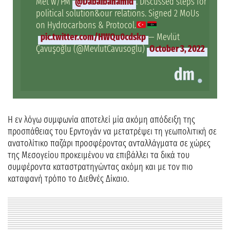
Met w/PM
@Dabaibahamid
. Discussed steps for
political solution&our relations. Signed 2 MoUs
on Hydrocarbons & Protocol.
pic.twitter.com/HWQu0cdskp
— Mevlüt
Çavuşoğlu (@MevlutCavusoglu)
October 3, 2022
Η εν λόγω συμφωνία αποτελεί μία ακόμη απόδειξη της
προσπάθειας του Ερντογάν να μετατρέψει τη γεωπολιτική σε
ανατολίτικο παζάρι προσφέροντας ανταλλάγματα σε χώρες
της Μεσογείου προκειμένου να επιβάλλει τα δικά του
συμφέροντα καταστρατηγώντας ακόμη και με τον πιο
καταφανή τρόπο το Διεθνές Δίκαιο.