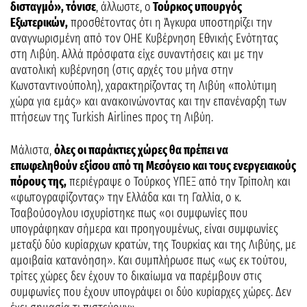
δισταγμό», τόνισε
, άλλωστε, ο
Τούρκος υπουργός
Εξωτερικών,
προσθέτοντας ότι η Άγκυρα υποστηρίζει την
αναγνωρισμένη από τον ΟΗΕ Κυβέρνηση Εθνικής Ενότητας
στη Λιβύη. Αλλά πρόσφατα είχε συναντήσεις και με την
ανατολική κυβέρνηση (στις αρχές του μήνα στην
Κωνσταντινούπολη), χαρακτηρίζοντας τη Λιβύη «πολύτιμη
χώρα για εμάς» και ανακοινώνοντας και την επανέναρξη των
πτήσεων της Turkish Airlines προς τη Λιβύη.
Μάλιστα,
όλες οι παράκτιες χώρες θα πρέπει να
επωφεληθούν εξίσου από τη Μεσόγειο και τους ενεργειακούς
πόρους της,
περιέγραψε ο Τούρκος ΥΠΕΞ από την Τρίπολη και
«φωτογραφίζοντας» την Ελλάδα και τη Γαλλία, ο κ.
Τσαβούσογλου ισχυρίστηκε πως «οι συμφωνίες που
υπογράφηκαν σήμερα και προηγουμένως, είναι συμφωνίες
μεταξύ δύο κυρίαρχων κρατών, της Τουρκίας και της Λιβύης, με
αμοιβαία κατανόηση». Και συμπλήρωσε πως «ως εκ τούτου,
τρίτες χώρες δεν έχουν το δικαίωμα να παρέμβουν στις
συμφωνίες που έχουν υπογράψει οι δύο κυρίαρχες χώρες. Δεν