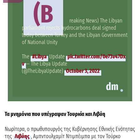
(B
reaking News) The Libyan
parliament rejects hydrocarbons deal signed
today between Turkey and the Libyan Government
of National Unity
The
#Libya
Update
pic.twitter.com/0e73v47Dx
v
— The Libya Update
(@TheLibyaUpdate)
October 3, 2022
Τα μνημόνια που υπέγραψαν Τουρκία και Λιβύη
Νωρίτερα, ο πρωθυπουργός της Κυβέρνησης Εθνικής Ενότητας
της
Λιβύης
, Αμπντουλχαμίτ Ντιμπέιμπα με τον Τούρκο