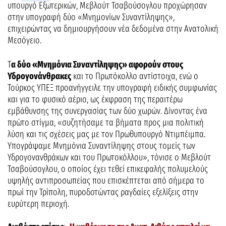
υπουργό Εξωτερικών, Μεβλούτ Τσαβούσογλου προχώρησαν
στην υπογραφή δύο «Μνημονίων Συναντίληψης»,
επιχειρώντας να δημιουργήσουν νέα δεδομένα στην Ανατολική
Μεσόγειο.
Τ
α δύο «Μνημόνια Συναντίληψης» αφορούν στους
Υδρογονάνθρακες
και το Πρωτόκολλο αντίστοιχα, ενώ ο
Τούρκος ΥΠΕΞ προανήγγειλε την υπογραφή ειδικής συμφωνίας
και για το φυσικό αέριο, ως έκφραση της περαιτέρω
εμβάθυνσης της συνεργασίας των δύο χωρών. Δίνοντας ένα
πρώτο στίγμα, «συζητήσαμε τα βήματα προς μια πολιτική
λύση και τις σχέσεις μας με τον Πρωθυπουργό Ντιμπέιμπα.
Υπογράψαμε Μνημόνια Συναντίληψης στους τομείς των
Υδρογονανθράκων και του Πρωτοκόλλου», τόνισε ο Μεβλούτ
Τσαβούσογλου, ο οποίος έχει τεθεί επικεφαλής πολυμελούς
υψηλής αντιπροσωπείας που επισκέπτεται από σήμερα το
πρωί την Τρίπολη, πυροδοτώντας ραγδαίες εξελίξεις στην
ευρύτερη περιοχή.