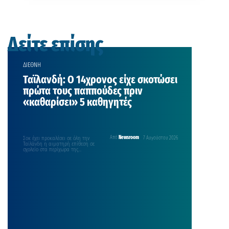
Δείτε επίσης
ΔΙΕΘΝΗ
Ταϊλανδή: Ο 14χρονος είχε σκοτώσει
πρώτα τους παππούδες πριν
«καθαρίσει» 5 καθηγητές
Σοκ έχει προκαλέσει σε όλη την
Από
Newsroom
7 Αυγούστου 2026
Ταϊλάνδη η αιματηρή επίθεση σε
σχολείο στα περίχωρα της
Μπανγκόκ, όπου ένας…