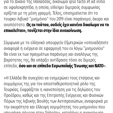
για το Δίκαιο της Θάλασσας, δικαίωμα ipso facto et ad initio
σε υφαλοκρηπίδα, η οποία, ελλείψει διμερούς συμφωνίας
ορίζεται με τη μέση γραμμή. Τέλος, επισημαίνεται ότι το
τουρκο-λιβυκό “μνημόνιο” του 2019 είναι παράνομο, άκυρο και
ανυπόστατο.
Ως εκ τούτου, ουδείς έχει κανένα δικαίωμα να το
επικαλείται», τονίζεται στην ίδια ανακοίνωση.
Σύμφωνα με το ελληνικό υπουργείο Εξωτερικών «οποιαδήποτε
αναφορά ή ενέργεια σε εφαρμογή του εν λόγω “μνημονίου”
θα είναι εκ των πραγμάτων παράνομη και αναλόγως της
βαρύτητας της, θα υπάρξει αντίδραση τόσο σε διμερές
επίπεδο,
όσο και σε επίπεδο Ευρωπαϊκής Ένωσης και ΝΑΤΟ
».
«Η Ελλάδα θα συνεχίσει να ενημερώνει τους εταίρους και
συμμάχους της για τον αποσταθεροποιητικό ρόλο της
Τουρκίας. Εκφράζεται η ικανοποίηση για τις δηλώσεις του
Προέδρου, καθώς και της Επιτροπής Ενέργειας και Φυσικών
Πόρων της λιβυκής Βουλής των Αντιπροσώπων, αναφορικά με
την ακυρότητα και έλλειψη νομιμότητας του μνημονίου που
υπεγράφη σήμερα στην Τρίπολη», καταλήγει η ανακοίνωση.