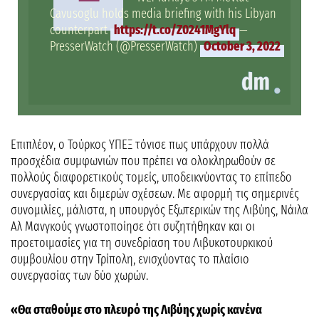
Cavusoglu holds media briefing with his Libyan
counterpart
https://t.co/Z0241MgYlq
—
PresserWatch (@PresserWatch)
October 3, 2022
Επιπλέον, ο Τούρκος ΥΠΕΞ τόνισε πως υπάρχουν πολλά
προσχέδια συμφωνιών που πρέπει να ολοκληρωθούν σε
πολλούς διαφορετικούς τομείς, υποδεικνύοντας το επίπεδο
συνεργασίας και διμερών σχέσεων. Με αφορμή τις σημερινές
συνομιλίες, μάλιστα, η υπουργός Εξωτερικών της Λιβύης, Νάιλα
Αλ Μανγκούς γνωστοποίησε ότι συζητήθηκαν και οι
προετοιμασίες για τη συνεδρίαση του Λιβυκοτουρκικού
συμβουλίου στην Τρίπολη, ενισχύοντας το πλαίσιο
συνεργασίας των δύο χωρών.
«Θα σταθούμε στο πλευρό της Λιβύης χωρίς κανένα