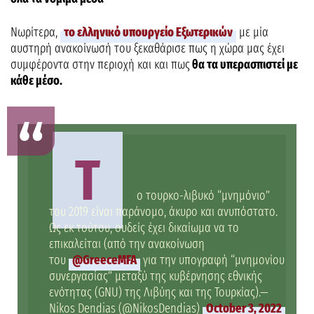
Νωρίτερα,
το ελληνικό υπουργείο Εξωτερικών
με μία
αυστηρή ανακοίνωσή του ξεκαθάρισε πως η χώρα μας έχει
συμφέροντα στην περιοχή και και πως
θα τα υπερασπιστεί με
κάθε μέσο.
Τ
ο τουρκο-λιβυκό “μνημόνιο”
του 2019 είναι παράνομο, άκυρο και ανυπόστατο.
Ως εκ τούτου, ουδείς έχει δικαίωμα να το
επικαλείται (από την ανακοίνωση
του
@GreeceMFA
για την υπογραφή “μνημονίου
συνεργασίας” μεταξύ της κυβέρνησης εθνικής
ενότητας (GNU) της Λιβύης και της Τουρκίας).—
Nikos Dendias (@NikosDendias)
October 3, 2022