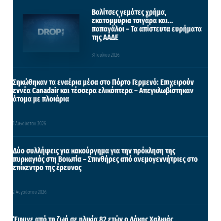
Βαλίτσες γεμάτες χρήμα,
εκατομμύρια τσιγάρα και…
παπαγάλοι – Τα απίστευτα ευρήματα
της ΑΑΔΕ
31 Ιουλίου 2026
Σηκώθηκαν τα εναέρια μέσα στο Πόρτο Γερμενό: Επιχειρούν
εννέα Canadair και τέσσερα ελικόπτερα – Απεγκλωβίστηκαν
άτομα με πλοιάρια
1 Αυγούστου 2026
Δύο συλλήψεις για κακούργημα για την πρόκληση της
πυρκαγιάς στη Βοιωτία – Σπινθήρες από ανεμογεννήτριες στο
επίκεντρο της έρευνας
2 Αυγούστου 2026
Έφυγε από τη ζωή σε ηλικία 82 ετών ο Λάκης Χαλκιάς