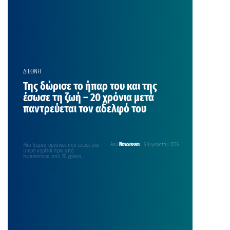
ΔΙΕΘΝΗ
Της δώρισε το ήπαρ του και της
έσωσε τη ζωή – 20 χρόνια μετά
παντρεύεται τον αδελφό του
Μία δωρεά οργάνων που έσωσε ένα
Από
Newsroom
6 Αυγούστου 2026
μικρό κορίτσι πριν από
περισσότερα από 20 χρόνια
βρίσκεται στην αρχή μιας…