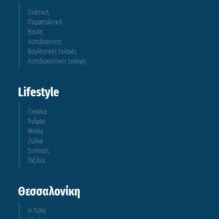
Πολιτική
Παραπολιτικά
Βουλή
Αυτοδιοίκηση
Βουλευτικές Εκλογές
Αυτοδιοικητικές Εκλογές
Lifestyle
Γυναίκα
Άνδρας
Media
Ζώδια
Συνταγές
Ταξίδια
Θεσσαλονίκη
Η Πόλη