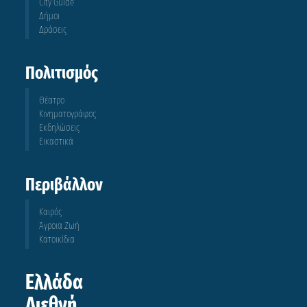
City Guide
Δήμοι
Δράσεις
Πολιτισμός
Θέατρο
Κινηματογράφος
Εκδηλώσεις
Εικαστικά
Περιβάλλον
Καιρός
Άγροια Ζωή
Κατοικίδια
Ελλάδα
Διεθνή