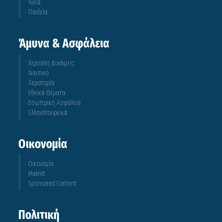
Υγεία
Παιδεία
Άμυνα & Ασφάλεια
Χερσαίες Δυνάμεις
Ναυτικό
Αεροπορία
Εθνικά Θέματα
Εσωτερική Ασφάλεια
Ελληνοτουρκικά
Οικονομία
Οικονομία
Makret
Sponsored Content
Πολιτική