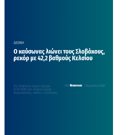
ΔΙΕΘΝΗ
Ο καύσωνας λιώνει τους Σλοβάκους,
ρεκόρ με 42,2 βαθμούς Κελσίου
Στη Σλοβακία είχαμε σήμερα
Από
Newsroom
7 Αυγούστου 2026
(6/8/2026) νέο ιστορικό ρεκόρ
θερμοκρασίας, καθώς ο καύσωνας
που πλήττει την κεντρική Ευρώπη
οδήγησε…