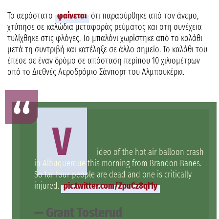
Το αερόστατο
φαίνεται
ότι παρασύρθηκε από τον άνεμο,
χτύπησε σε καλώδια μεταφοράς ρεύματος και στη συνέχεια
τυλίχθηκε στις φλόγες. Το μπαλόνι χωρίστηκε από το καλάθι
μετά τη συντριβή και κατέληξε σε άλλο σημείο. Το καλάθι του
έπεσε σε έναν δρόμο σε απόσταση περίπου 10 χιλιομέτρων
από το Διεθνές Αεροδρόμιο Σάνπορτ του Αλμπουκέρκι.
V
ideo of the hot air balloon crash
in Albuquerque this morning from Brandon Banes.
So far four people are dead and one is critically
injured.
pic.twitter.com/ZpuCz8qI1y
— Grant Tosterud