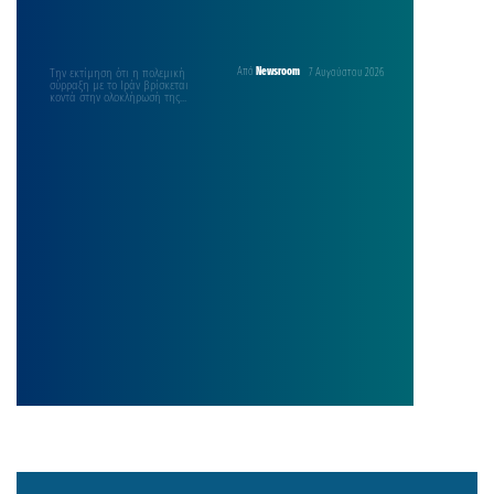
Την εκτίμηση ότι η πολεμική
Από
Newsroom
7 Αυγούστου 2026
σύρραξη με το Ιράν βρίσκεται
κοντά στην ολοκλήρωσή της
διατύπωσε ο πρόεδρος των…