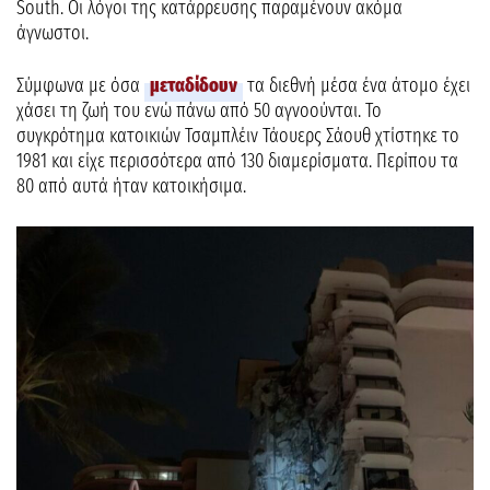
South. Οι λόγοι της κατάρρευσης παραμένουν ακόμα
άγνωστοι.
Σύμφωνα με όσα
μεταδίδουν
τα διεθνή μέσα ένα άτομο έχει
χάσει τη ζωή του ενώ πάνω από 50 αγνοούνται. Το
συγκρότημα κατοικιών Τσαμπλέιν Τάουερς Σάουθ χτίστηκε το
1981 και είχε περισσότερα από 130 διαμερίσματα. Περίπου τα
80 από αυτά ήταν κατοικήσιμα.