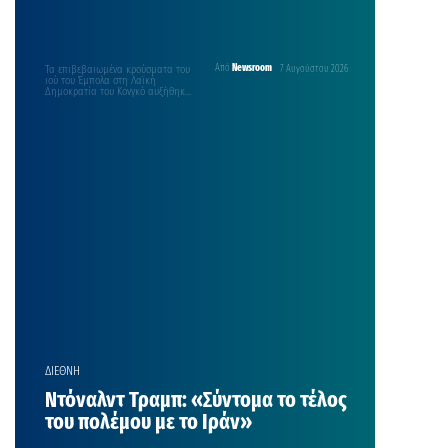
Τα επιβεβαιωμένα κρούσματα του
Από
Newsroom
7 Αυγούστου 2026
ιού του Έμπολα στη Λαϊκή
Δημοκρατία του Κονγκό αυξήθηκαν
σε πάνω από 4.000 για…
ΔΙΕΘΝΗ
Ντόναλντ Τραμπ: «Σύντομα το τέλος
του πολέμου με το Ιράν»