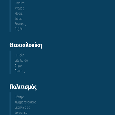
Γυναίκα
Άνδρας
Media
Ζώδια
Συνταγές
Ταξίδια
Θεσσαλονίκη
Η Πόλη
City Guide
Δήμοι
Δράσεις
Πολιτισμός
Θέατρο
Κινηματογράφος
Εκδηλώσεις
Εικαστικά