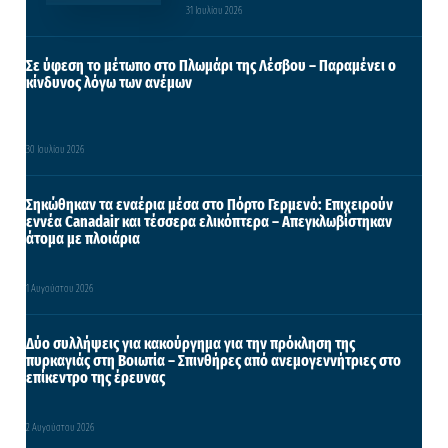
31 Ιουλίου 2026
Σε ύφεση το μέτωπο στο Πλωμάρι της Λέσβου – Παραμένει ο
κίνδυνος λόγω των ανέμων
30 Ιουλίου 2026
Σηκώθηκαν τα εναέρια μέσα στο Πόρτο Γερμενό: Επιχειρούν
εννέα Canadair και τέσσερα ελικόπτερα – Απεγκλωβίστηκαν
άτομα με πλοιάρια
1 Αυγούστου 2026
Δύο συλλήψεις για κακούργημα για την πρόκληση της
πυρκαγιάς στη Βοιωτία – Σπινθήρες από ανεμογεννήτριες στο
επίκεντρο της έρευνας
2 Αυγούστου 2026