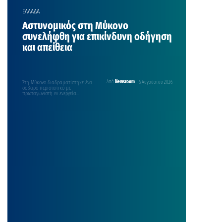
ΕΛΛΑΔΑ
Αστυνομικός στη Μύκονο
συνελήφθη για επικίνδυνη οδήγηση
και απείθεια
Στη Μύκονο διαδραματίστηκε ένα
Από
Newsroom
6 Αυγούστου 2026
σοβαρό περιστατικό με
πρωταγωνιστή εν ενεργεία
αστυνομικό, προκαλώντας αίσθηση
τόσο στην τοπική κοινωνία όσο…