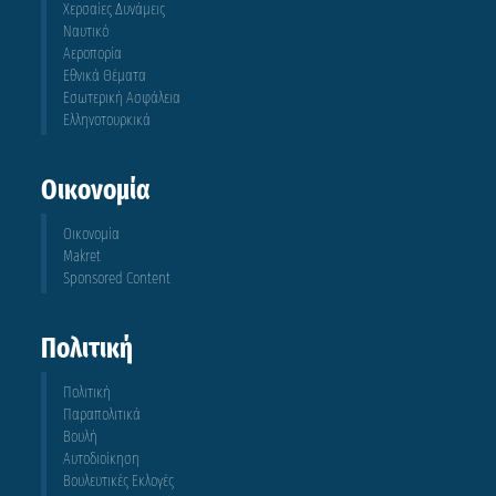
Χερσαίες Δυνάμεις
Ναυτικό
Αεροπορία
Εθνικά Θέματα
Εσωτερική Ασφάλεια
Ελληνοτουρκικά
Οικονομία
Οικονομία
Makret
Sponsored Content
Πολιτική
Πολιτική
Παραπολιτικά
Βουλή
Αυτοδιοίκηση
Βουλευτικές Εκλογές