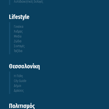
Αυτοδιοικητικές Εκλογές
Lifestyle
Γυναίκα
Άνδρας
Media
Ζώδια
Συνταγές
Ταξίδια
Θεσσαλονίκη
Η Πόλη
City Guide
Δήμοι
Δράσεις
Πολιτισμός