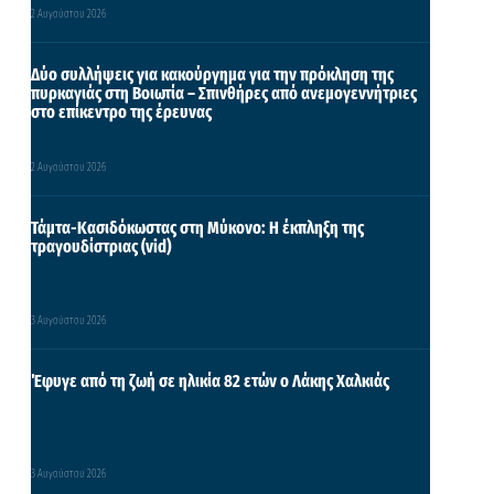
2 Αυγούστου 2026
Δύο συλλήψεις για κακούργημα για την πρόκληση της
πυρκαγιάς στη Βοιωτία – Σπινθήρες από ανεμογεννήτριες
στο επίκεντρο της έρευνας
2 Αυγούστου 2026
Τάμτα-Κασιδόκωστας στη Μύκονο: Η έκπληξη της
τραγουδίστριας (vid)
3 Αυγούστου 2026
Έφυγε από τη ζωή σε ηλικία 82 ετών ο Λάκης Χαλκιάς
3 Αυγούστου 2026