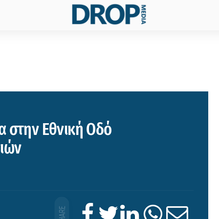
α στην Εθνική Οδό
ιών