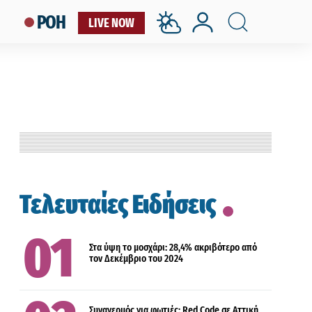
ΡΟΗ
LIVE NOW
ΟΙΚΟΝΟΜΙΑ
Τελευταίες Ειδήσεις
ΕΛΛΑΔΑ
ΚΟΙΝΩΝΙΑ
Στα ύψη το μοσχάρι: 28,4% ακριβότερο από
τον Δεκέμβριο του 2024
ΟΙΚΟΝΟΜΙΑ
Συναγερμός για φωτιές: Red Code σε Αττική