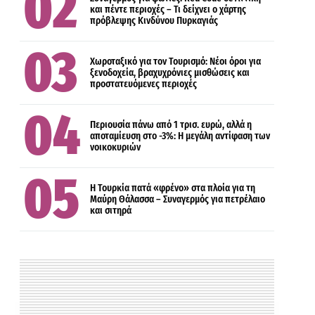
και πέντε περιοχές – Τι δείχνει ο χάρτης
πρόβλεψης Κινδύνου Πυρκαγιάς
ΟΙΚΟΝΟΜΙΑ
Χωροταξικό για τον Τουρισμό: Νέοι όροι για
ξενοδοχεία, βραχυχρόνιες μισθώσεις και
προστατευόμενες περιοχές
ΟΙΚΟΝΟΜΙΑ
Περιουσία πάνω από 1 τρισ. ευρώ, αλλά η
αποταμίευση στο -3%: Η μεγάλη αντίφαση των
νοικοκυριών
Η Τουρκία πατά «φρένο» στα πλοία για τη
Μαύρη Θάλασσα – Συναγερμός για πετρέλαιο
και σιτηρά