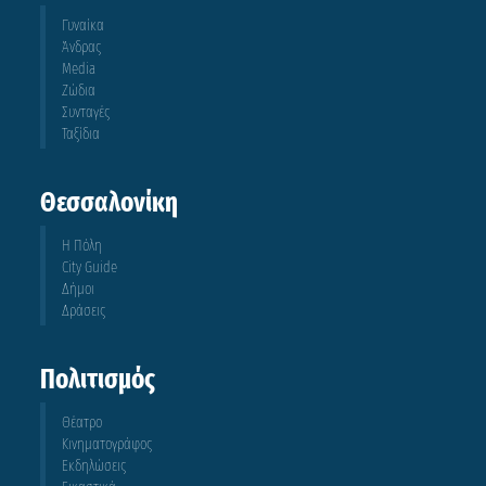
Γυναίκα
Άνδρας
Media
Ζώδια
Συνταγές
Ταξίδια
Θεσσαλονίκη
Η Πόλη
City Guide
Δήμοι
Δράσεις
Πολιτισμός
Θέατρο
Κινηματογράφος
Εκδηλώσεις