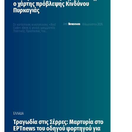
ο χάρτης πρόβλεψης Κινδύνου
Πυρκαγιάς
Σε κατάσταση κινητοποισης «Red
Από
Newsroom
8 Αυγούστου 2026
Code» έθεσε η γενική γραμματεία
Πολιτικής Προστασίας του
υπουργείου Κλιματικής Κρίσης και
Πολιτικής Προστασίας,…
ΕΛΛΑΔΑ
Τραγωδία στις Σέρρες: Μαρτυρία στο
ΕΡΤnews του οδηγού φορτηγού για