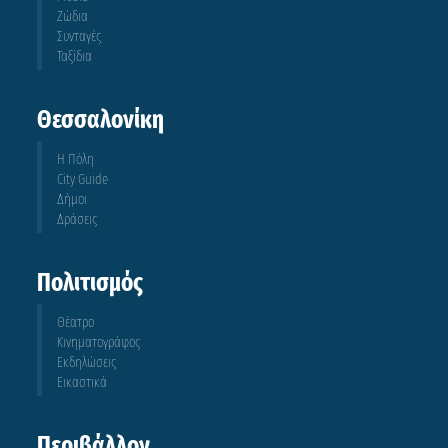
Ζώδια
Συνταγές
Ταξίδια
Θεσσαλονίκη
Η Πόλη
City Guide
Δήμοι
Δράσεις
Πολιτισμός
Θέατρο
Κινηματογράφος
Εκδηλώσεις
Εικαστικά
Περιβάλλον