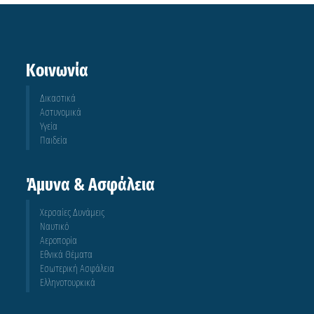
Κοινωνία
Δικαστικά
Αστυνομικά
Υγεία
Παιδεία
Άμυνα & Ασφάλεια
Χερσαίες Δυνάμεις
Ναυτικό
Αεροπορία
Εθνικά Θέματα
Εσωτερική Ασφάλεια
Ελληνοτουρκικά