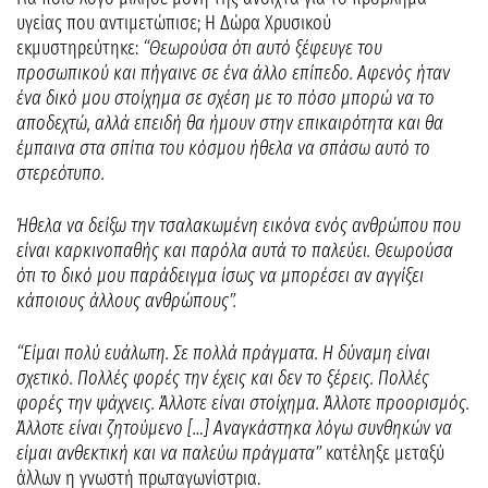
υγείας που αντιμετώπισε; Η Δώρα Χρυσικού
εκμυστηρεύτηκε:
“Θεωρούσα ότι αυτό ξέφευγε του
προσωπικού και πήγαινε σε ένα άλλο επίπεδο. Αφενός ήταν
ένα δικό μου στοίχημα σε σχέση με το πόσο μπορώ να το
αποδεχτώ, αλλά επειδή θα ήμουν στην επικαιρότητα και θα
έμπαινα στα σπίτια του κόσμου ήθελα να σπάσω αυτό το
στερεότυπο.
Ήθελα να δείξω την τσαλακωμένη εικόνα ενός ανθρώπου που
είναι καρκινοπαθής και παρόλα αυτά το παλεύει. Θεωρούσα
ότι το δικό μου παράδειγμα ίσως να μπορέσει αν αγγίξει
κάποιους άλλους ανθρώπους”.
“Είμαι πολύ ευάλωτη. Σε πολλά πράγματα. Η δύναμη είναι
σχετικό. Πολλές φορές την έχεις και δεν το ξέρεις. Πολλές
φορές την ψάχνεις. Άλλοτε είναι στοίχημα. Άλλοτε προορισμός.
Άλλοτε είναι ζητούμενο […] Αναγκάστηκα λόγω συνθηκών να
είμαι ανθεκτική και να παλεύω πράγματα”
κατέληξε μεταξύ
άλλων η γνωστή πρωταγωνίστρια.