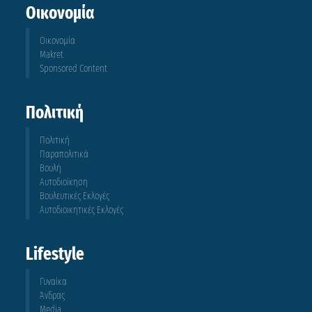
Οικονομία
Οικονομία
Makret
Sponsored Content
Πολιτική
Πολιτική
Παραπολιτικά
Βουλή
Αυτοδιοίκηση
Βουλευτικές Εκλογές
Αυτοδιοικητικές Εκλογές
Lifestyle
Γυναίκα
Άνδρας
Media