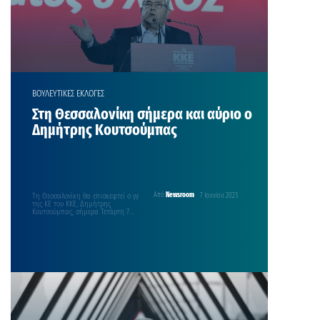
ΒΟΥΛΕΥΤΙΚΕΣ ΕΚΛΟΓΕΣ
Στη Θεσσαλονίκη σήμερα και αύριο ο
Δημήτρης Κουτσούμπας
Τη Θεσσαλονίκη θα επισκεφτεί ο γγ
Από
Newsroom
7 Ιουνίου 2023
της ΚΕ του ΚΚΕ, Δημήτρης
Κουτσούμπας, σήμερα Τετάρτη 7
Ιουνίου και αύριο…