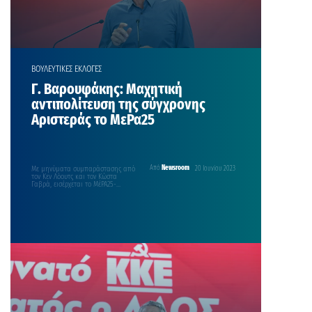
ΒΟΥΛΕΥΤΙΚΕΣ ΕΚΛΟΓΕΣ
Γ. Βαρουφάκης: Μαχητική
αντιπολίτευση της σύγχρονης
Αριστεράς το ΜεΡα25
Με μηνύματα συμπαράστασης από
Από
Newsroom
20 Ιουνίου 2023
τον Κεν Λόουτς και τον Κώστα
Γαβρά, εισέρχεται το ΜέΡΑ25-
Συμμαχία για τη Ρήξη στην…