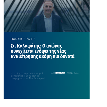
ΒΟΥΛΕΥΤΙΚΕΣ ΕΚΛΟΓΕΣ
Στ. Καλαφάτης: Ο αγώνας
συνεχίζεται ενόψει της νέας
αναμέτρησης ακόμη πιο δυνατά
Στο εκλογικό αποτέλεσμα στην Α’
Από
Newsroom
23 Μαΐου 2023
Θεσσαλονίκης, όπου ήταν και
υποψήφιος με τη Νέα Δημοκρατία,
αναφέρθηκε με δήλωσή του…