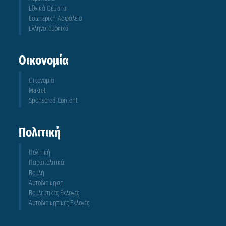
Εθνικά Θέματα
Εσωτερική Ασφάλεια
Ελληνοτουρκικά
Οικονομία
Οικονομία
Makret
Sponsored Content
Πολιτική
Πολιτική
Παραπολιτικά
Βουλή
Αυτοδιοίκηση
Βουλευτικές Εκλογές
Αυτοδιοικητικές Εκλογές