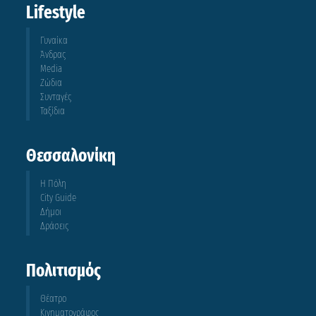
Lifestyle
Γυναίκα
Άνδρας
Media
Ζώδια
Συνταγές
Ταξίδια
Θεσσαλονίκη
Η Πόλη
City Guide
Δήμοι
Δράσεις
Πολιτισμός
Θέατρο
Κινηματογράφος