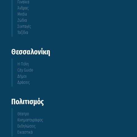
Γυναίκα
Άνδρας
Media
Ζώδια
Συνταγές
Ταξίδια
Θεσσαλονίκη
Η Πόλη
City Guide
Δήμοι
Δράσεις
Πολιτισμός
Θέατρο
Κινηματογράφος
Εκδηλώσεις
Εικαστικά