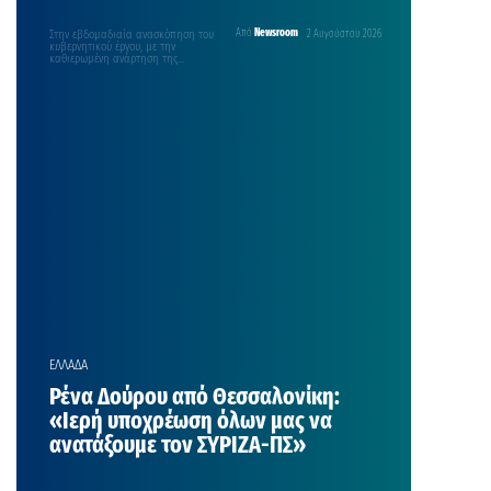
Στην εβδομαδιαία ανασκόπηση του
Από
Newsroom
2 Αυγούστου 2026
κυβερνητικού έργου, με την
καθιερωμένη ανάρτηση της
Κυριακής στο λογαριασμό του στο
facebook προχώρησε…
ΕΛΛΑΔΑ
Ρένα Δούρου από Θεσσαλονίκη:
«Ιερή υποχρέωση όλων μας να
ανατάξουμε τον ΣΥΡΙΖΑ-ΠΣ»