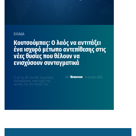
ΕΛΛΑΔΑ
Κουτσούμπας: Ο λαός να αντιτάξει
ένα ισχυρό μέτωπο αντεπίθεσης στις
νέες θυσίες που θέλουν να
ενισχύσουν συνταγματικά
Ο γγ της ΚΕ του ΚΚΕ, Δημήτρης
Από
Newsroom
24 Ιουλίου 2026
Κουτσούμπας, στην αρχή της
ομιλίας του στη Βουλή στη
συζήτηση για…