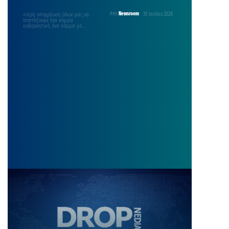
«Ιερή υποχρέωση όλων μας να
Από
Newsroom
30 Ιουλίου 2026
ανατάξουμε ένα κόμμα
κυβερνητικό, ένα κόμμα με
παραδόσεις, που ξεκινάνε από το
“114”,…