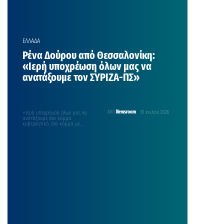
ΕΛΛΑΔΑ
Ρένα Δούρου από Θεσσαλονίκη:
«Ιερή υποχρέωση όλων μας να
ανατάξουμε τον ΣΥΡΙΖΑ-ΠΣ»
«Ιερή υποχρέωση όλων μας να
Από
Newsroom
30 Ιουλίου 2026
ανατάξουμε ένα κόμμα
κυβερνητικό, ένα κόμμα με
παραδόσεις, που ξεκινάνε από το
“114”,…