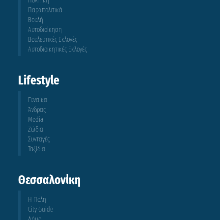
Πολιτική
Παραπολιτικά
Βουλή
Αυτοδιοίκηση
Βουλευτικές Εκλογές
Αυτοδιοικητικές Εκλογές
Lifestyle
Γυναίκα
Άνδρας
Media
Ζώδια
Συνταγές
Ταξίδια
Θεσσαλονίκη
Η Πόλη
City Guide
Δήμοι