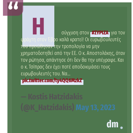
Η
σύγχυση στον
#ΣΥΡΙΖΑ
για τον
φράχτη στον Έβρο καλά κρατεί! Οι ευρωβουλευτές
του προώθησαν την τροπολογία να μην
χρηματοδοτηθεί από την ΕΕ. Ο κ. Αποστολάκης, όταν
τον ρώτησα, απάντησε ότι δεν θα την υπέγραφε. Και
ο κ. Τσίπρας δεν έχει ποτέ αποδοκιμάσει τους
ευρωβουλευτές του. Να…
pic.twitter.com/ty4QQ6MzkZ
— Kostis Hatzidakis
(@K_Hatzidakis)
May 13, 2023