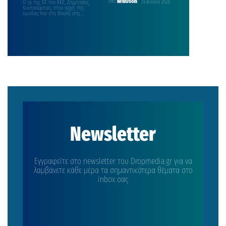
Ο γγ της ΚΕ του ΚΚΕ, Δημήτρης
Από
Newsroom
24 Ιουλίου 2026
Κουτσούμπας, στην αρχή της
ομιλίας του στη Βουλή στη
συζήτηση για…
Newsletter
Εγγραφείτε στο newsletter του Dropmedia.gr για να
λαμβάνετε κάθε μέρα τα σημαντικότερα θέματα στο
inbox σας