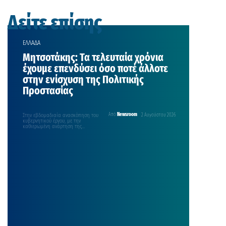
Δείτε επίσης
ΕΛΛΑΔΑ
Μητσοτάκης: Τα τελευταία χρόνια
έχουμε επενδύσει όσο ποτέ άλλοτε
στην ενίσχυση της Πολιτικής
Προστασίας
Στην εβδομαδιαία ανασκόπηση του
Από
Newsroom
2 Αυγούστου 2026
κυβερνητικού έργου, με την
καθιερωμένη ανάρτηση της
Κυριακής στο λογαριασμό του στο
facebook προχώρησε…