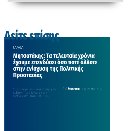
Δείτε επίσης
ΕΛΛΑΔΑ
Μητσοτάκης: Τα τελευταία χρόνια
έχουμε επενδύσει όσο ποτέ άλλοτε
στην ενίσχυση της Πολιτικής
Προστασίας
Στην εβδομαδιαία ανασκόπηση του
Από
Newsroom
2 Αυγούστου 2026
κυβερνητικού έργου, με την
καθιερωμένη ανάρτηση της
Κυριακής στο λογαριασμό του στο
facebook προχώρησε…