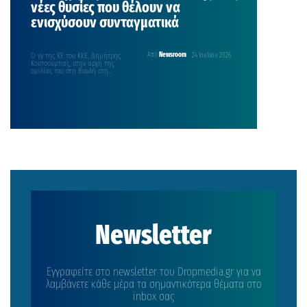
νέες θυσίες που θέλουν να
ενισχύσουν συνταγματικά
Ο γγ της ΚΕ του ΚΚΕ, Δημήτρης
Από
Newsroom
24 Ιουλίου 2026
Κουτσούμπας, στην αρχή της
ομιλίας του στη Βουλή στη
συζήτηση για…
Newsletter
Εγγραφείτε στο newsletter του Dropmedia.gr για να
λαμβάνετε κάθε μέρα τα σημαντικότερα θέματα στο
inbox σας