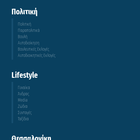
Πολιτική
Πολιτική
Παραπολιτικά
Βουλή
Αυτοδιοίκηση
Βουλευτικές Εκλογές
Αυτοδιοικητικές Εκλογές
Lifestyle
Γυναίκα
Άνδρας
Media
Ζώδια
Συνταγές
Ταξίδια
Θεσσαλονίκη