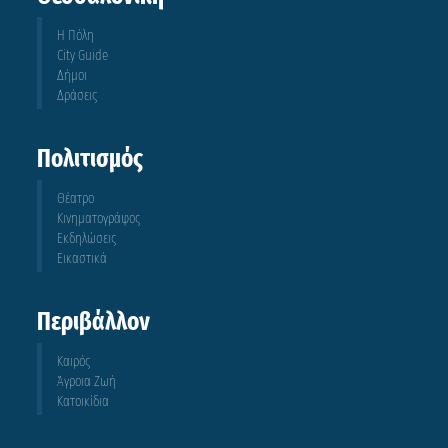
Η Πόλη
City Guide
Δήμοι
Δράσεις
Πολιτισμός
Θέατρο
Κινηματογράφος
Εκδηλώσεις
Εικαστικά
Περιβάλλον
Καιρός
Άγροια Ζωή
Κατοικίδια