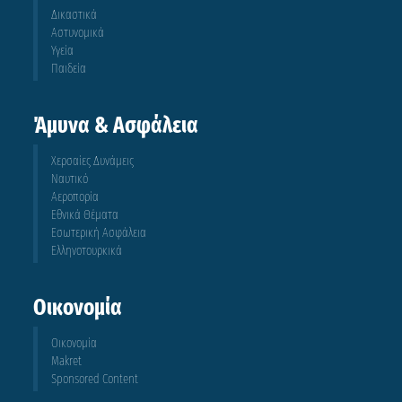
Δικαστικά
Αστυνομικά
Υγεία
Παιδεία
Άμυνα & Ασφάλεια
Χερσαίες Δυνάμεις
Ναυτικό
Αεροπορία
Εθνικά Θέματα
Εσωτερική Ασφάλεια
Ελληνοτουρκικά
Οικονομία
Οικονομία
Makret
Sponsored Content