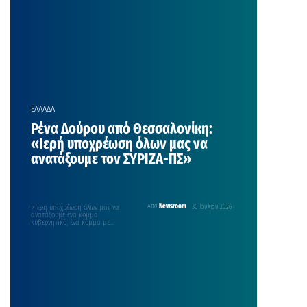
ΕΛΛΑΔΑ
Ρένα Δούρου από Θεσσαλονίκη:
«Ιερή υποχρέωση όλων μας να
ανατάξουμε τον ΣΥΡΙΖΑ-ΠΣ»
«Ιερή υποχρέωση όλων μας να
Από
Newsroom
30 Ιουλίου 2026
ανατάξουμε ένα κόμμα
κυβερνητικό, ένα κόμμα με
παραδόσεις, που ξεκινάνε από το
“114”,…