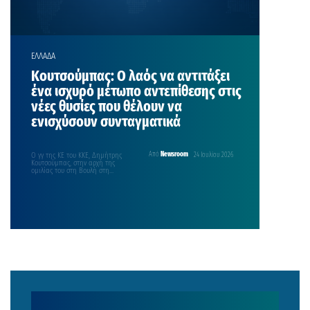
ΕΛΛΑΔΑ
Κουτσούμπας: Ο λαός να αντιτάξει
ένα ισχυρό μέτωπο αντεπίθεσης στις
νέες θυσίες που θέλουν να
ενισχύσουν συνταγματικά
Ο γγ της ΚΕ του ΚΚΕ, Δημήτρης
Από
Newsroom
24 Ιουλίου 2026
Κουτσούμπας, στην αρχή της
ομιλίας του στη Βουλή στη
συζήτηση για…