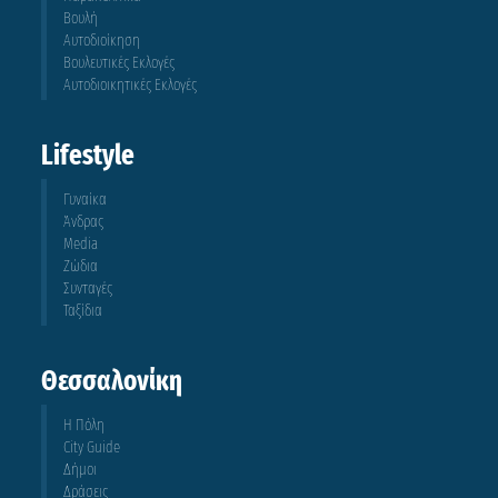
Βουλή
Αυτοδιοίκηση
Βουλευτικές Εκλογές
Αυτοδιοικητικές Εκλογές
Lifestyle
Γυναίκα
Άνδρας
Media
Ζώδια
Συνταγές
Ταξίδια
Θεσσαλονίκη
Η Πόλη
City Guide
Δήμοι
Δράσεις