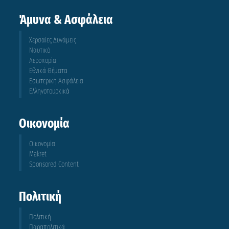
Άμυνα & Ασφάλεια
Χερσαίες Δυνάμεις
Ναυτικό
Αεροπορία
Εθνικά Θέματα
Εσωτερική Ασφάλεια
Ελληνοτουρκικά
Οικονομία
Οικονομία
Makret
Sponsored Content
Πολιτική
Πολιτική
Παραπολιτικά