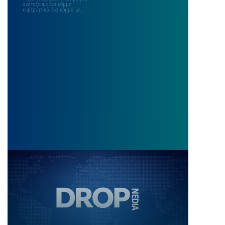
ανατάξουμε ένα κόμμα
κυβερνητικό, ένα κόμμα με
παραδόσεις, που ξεκινάνε από το
“114”,…