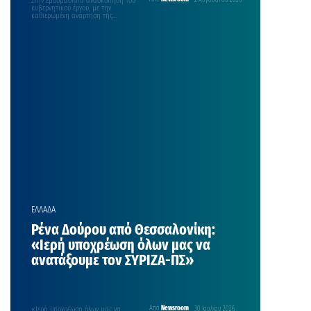
Στην εβδομαδιαία ανασκόπηση του
2 Αυγούστου 2026
κυβερνητικού έργου, με την
καθιερωμένη ανάρτηση της
Κυριακής στο λογαριασμό του στο
facebook προχώρησε…
ΕΛΛΑΔΑ
Ρένα Δούρου από Θεσσαλονίκη:
«Ιερή υποχρέωση όλων μας να
ανατάξουμε τον ΣΥΡΙΖΑ-ΠΣ»
«Ιερή υποχρέωση όλων μας να
Από
Newsroom
30 Ιουλίου 2026