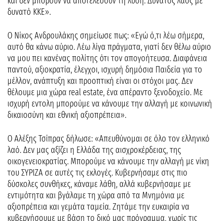
και δεν μπορούν να αποτελέσουν τη λύση. Δυνατός λαός με
δυνατό ΚΚΕ».
Ο Νίκος Ανδρουλάκης σημείωσε πως: «Εγώ ό,τι λέω σήμερα,
αυτό θα κάνω αύριο. Λέω λίγα πράγματα, γιατί δεν θέλω αύριο
να μου πει κανένας πολίτης ότι τον απογοήτευσα. Διαφάνεια
παντού, αξιοκρατία, έλεγχοι, ισχυρή δημόσια Παιδεία για το
μέλλον, ανάπτυξη και προοπτική είναι οι στόχοι μας. Δεν
θέλουμε μια χώρα real estate, ένα απέραντο ξενοδοχείο. Με
ισχυρή εντολη μπορούμε να κάνουμε την αλλαγή με κοινωνική
δικαιοσύνη και εθνική αξιοπρέπεια».
Ο Αλέξης Τσίπρας δήλωσε: «Απευθύνομαι σε όλο τον ελληνικό
λαό. Δεν μας αξίζει η Ελλάδα της αισχροκέρδειας, της
οικογενειοκρατίας. Μπορούμε να κάνουμε την αλλαγή με νίκη
του ΣΥΡΙΖΑ σε αυτές τις εκλογές. Κυβερνήσαμε στις πιο
δύσκολες συνθήκες, κάναμε λάθη, αλλά κυβερνήσαμε με
εντιμότητα και βγάλαμε τη χώρα από τα Μνημόνια με
αξιοπρέπεια και γεμάτα ταμεία. Ζητάμε την ευκαιρία να
κυβερνήσουμε με βάση το δικό μας πρόγραμμα, χωρίς τις