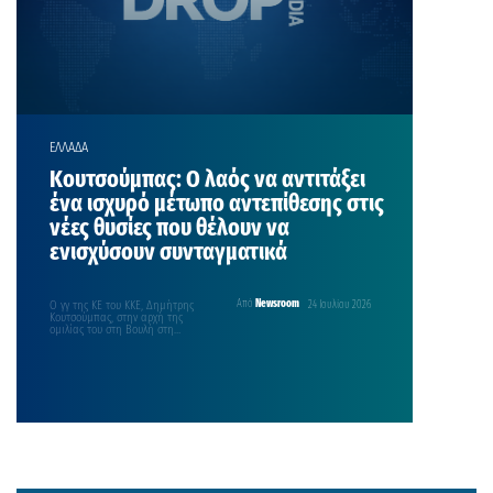
ΕΛΛΑΔΑ
Κουτσούμπας: Ο λαός να αντιτάξει
ένα ισχυρό μέτωπο αντεπίθεσης στις
νέες θυσίες που θέλουν να
ενισχύσουν συνταγματικά
Ο γγ της ΚΕ του ΚΚΕ, Δημήτρης
Από
Newsroom
24 Ιουλίου 2026
Κουτσούμπας, στην αρχή της
ομιλίας του στη Βουλή στη
συζήτηση για…