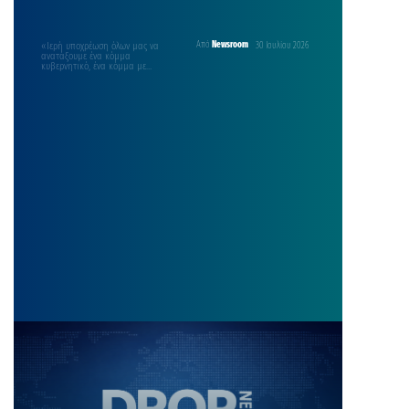
«Ιερή υποχρέωση όλων μας να
Από
Newsroom
30 Ιουλίου 2026
ανατάξουμε ένα κόμμα
κυβερνητικό, ένα κόμμα με
παραδόσεις, που ξεκινάνε από το
“114”,…