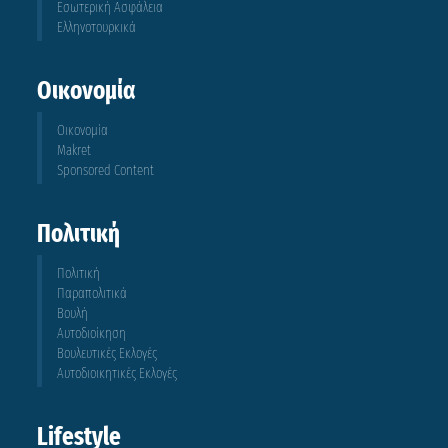
Εσωτερική Ασφάλεια
Ελληνοτουρκικά
Οικονομία
Οικονομία
Makret
Sponsored Content
Πολιτική
Πολιτική
Παραπολιτικά
Βουλή
Αυτοδιοίκηση
Βουλευτικές Εκλογές
Αυτοδιοικητικές Εκλογές
Lifestyle