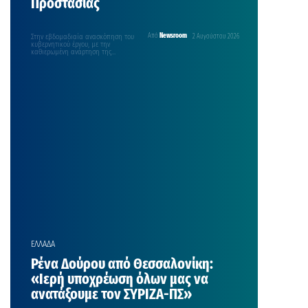
Προστασίας
Στην εβδομαδιαία ανασκόπηση του
Από
Newsroom
2 Αυγούστου 2026
κυβερνητικού έργου, με την
καθιερωμένη ανάρτηση της
Κυριακής στο λογαριασμό του στο
facebook προχώρησε…
ΕΛΛΑΔΑ
Ρένα Δούρου από Θεσσαλονίκη:
«Ιερή υποχρέωση όλων μας να
ανατάξουμε τον ΣΥΡΙΖΑ-ΠΣ»