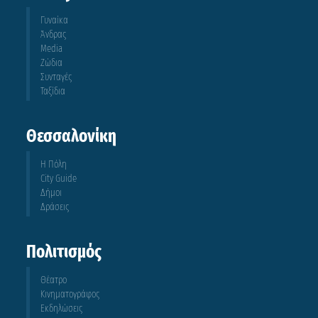
Γυναίκα
Άνδρας
Media
Ζώδια
Συνταγές
Ταξίδια
Θεσσαλονίκη
Η Πόλη
City Guide
Δήμοι
Δράσεις
Πολιτισμός
Θέατρο
Κινηματογράφος
Εκδηλώσεις