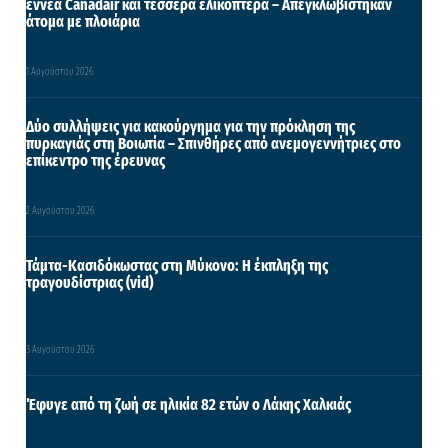
εννέα Canadair και τέσσερα ελικόπτερα – Απεγκλωβίστηκαν
άτομα με πλοιάρια
1 Αυγούστου 2026
Δύο συλλήψεις για κακούργημα για την πρόκληση της
πυρκαγιάς στη Βοιωτία – Σπινθήρες από ανεμογεννήτριες στο
επίκεντρο της έρευνας
2 Αυγούστου 2026
Τάμτα-Κασιδόκωστας στη Μύκονο: Η έκπληξη της
τραγουδίστριας (vid)
3 Αυγούστου 2026
Έφυγε από τη ζωή σε ηλικία 82 ετών ο Λάκης Χαλκιάς