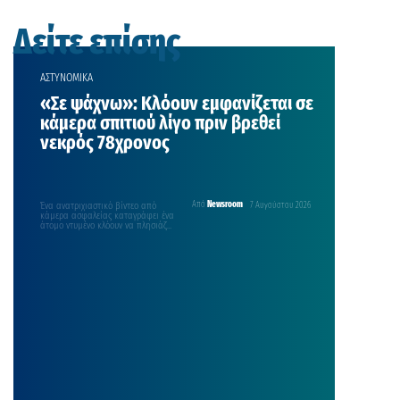
Δείτε επίσης
ΑΣΤΥΝΟΜΙΚΑ
«Σε ψάχνω»: Κλόουν εμφανίζεται σε
κάμερα σπιτιού λίγο πριν βρεθεί
νεκρός 78χρονος
Ένα ανατριχιαστικό βίντεο από
Από
Newsroom
7 Αυγούστου 2026
κάμερα ασφαλείας καταγράφει ένα
άτομο ντυμένο κλόουν να πλησιάζει
σπίτι στο Ιλινόις, να κοιτάζει…