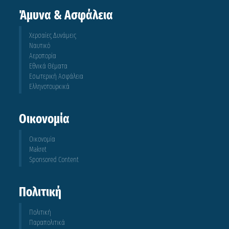
Άμυνα & Ασφάλεια
Χερσαίες Δυνάμεις
Ναυτικό
Αεροπορία
Εθνικά Θέματα
Εσωτερική Ασφάλεια
Ελληνοτουρκικά
Οικονομία
Οικονομία
Makret
Sponsored Content
Πολιτική
Πολιτική
Παραπολιτικά