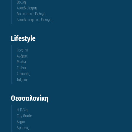
Βουλή
Αυτοδιοίκηση
Βουλευτικές Εκλογές
Αυτοδιοικητικές Εκλογές
Lifestyle
Γυναίκα
Άνδρας
Media
Ζώδια
Συνταγές
Ταξίδια
Θεσσαλονίκη
Η Πόλη
City Guide
Δήμοι
Δράσεις