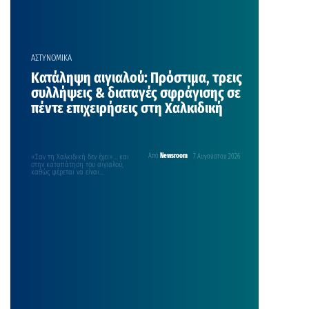
ΑΣΤΥΝΟΜΙΚΑ
Κατάληψη αιγιαλού: Πρόστιμα, τρεις
συλλήψεις & διαταγές σφράγισης σε
πέντε επιχειρήσεις στη Χαλκιδική
«Σαν τη Χαλκιδική δεν έχει»… και
Από
Newsroom
7 Αυγούστου 2026
στην καταπάτηση του αιγιαλού,
καθώς φέρεται να είναι
«πρωταθλήτρια» πανελλαδικά σε
παραβάσεις…