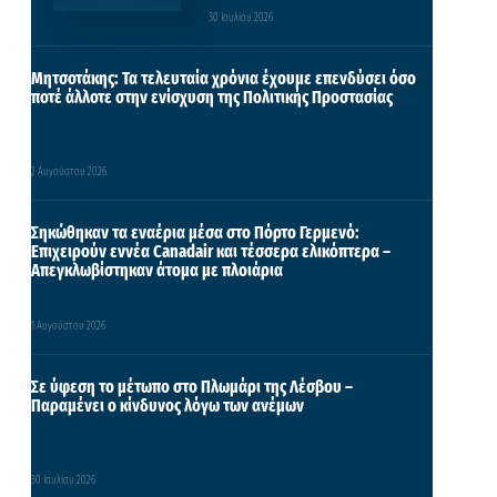
30 Ιουλίου 2026
Μητσοτάκης: Τα τελευταία χρόνια έχουμε επενδύσει όσο
ποτέ άλλοτε στην ενίσχυση της Πολιτικής Προστασίας
2 Αυγούστου 2026
Σηκώθηκαν τα εναέρια μέσα στο Πόρτο Γερμενό:
Επιχειρούν εννέα Canadair και τέσσερα ελικόπτερα –
Απεγκλωβίστηκαν άτομα με πλοιάρια
1 Αυγούστου 2026
Σε ύφεση το μέτωπο στο Πλωμάρι της Λέσβου –
Παραμένει ο κίνδυνος λόγω των ανέμων
30 Ιουλίου 2026