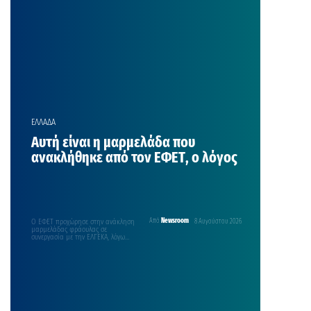
ΕΛΛΑΔΑ
Αυτή είναι η μαρμελάδα που
ανακλήθηκε από τον ΕΦΕΤ, ο λόγος
Ο ΕΦΕΤ προχώρησε στην ανάκληση
Από
Newsroom
8 Αυγούστου 2026
μαρμελάδας φράουλας σε
συνεργασία με την ΕΛΓΕΚΑ, λόγω
ενδεχόμενης ποιοτικής αστοχίας
στη γυάλινη…