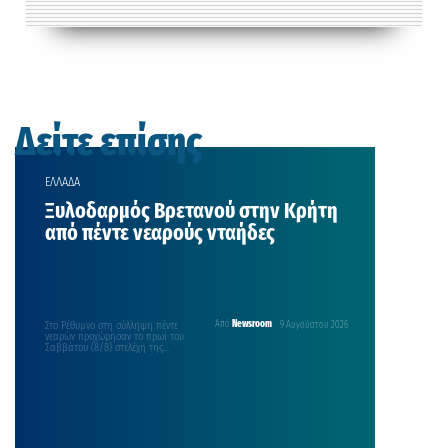
Δείτε επίσης
ΕΛΛΑΔΑ
Ξυλοδαρμός Βρετανού στην Κρήτη
από πέντε νεαρούς νταήδες
Στο Ρέθυμνο στη σύλληψη πέντε
Από
Newsroom
9 Αυγούστου 2026
νεαρών προχώρησαν το πρωί του
Σαββάτου (8/8) στελέχη της
Λιμενικής Αρχής, για περιστατικό…