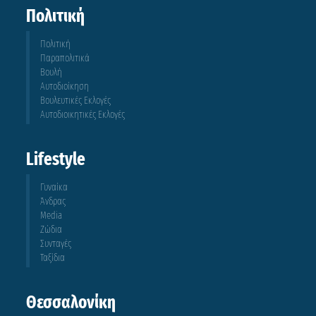
Πολιτική
Πολιτική
Παραπολιτικά
Βουλή
Αυτοδιοίκηση
Βουλευτικές Εκλογές
Αυτοδιοικητικές Εκλογές
Lifestyle
Γυναίκα
Άνδρας
Media
Ζώδια
Συνταγές
Ταξίδια
Θεσσαλονίκη