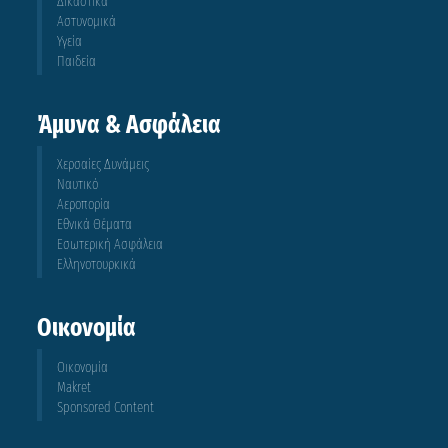
Δικαστικά
Αστυνομικά
Υγεία
Παιδεία
Άμυνα & Ασφάλεια
Χερσαίες Δυνάμεις
Ναυτικό
Αεροπορία
Εθνικά Θέματα
Εσωτερική Ασφάλεια
Ελληνοτουρκικά
Οικονομία
Οικονομία
Makret
Sponsored Content