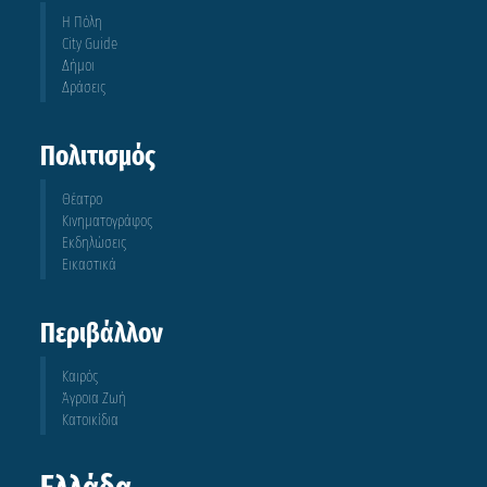
Η Πόλη
City Guide
Δήμοι
Δράσεις
Πολιτισμός
Θέατρο
Κινηματογράφος
Εκδηλώσεις
Εικαστικά
Περιβάλλον
Καιρός
Άγροια Ζωή
Κατοικίδια