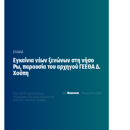
ΕΛΛΑΔΑ
Εγκαίνια νέων ξενώνων στη νήσο
Ρω, παρουσία του αρχηγού ΓΕΕΘΑ Δ.
Χούπη
Στην τελετή εγκαινίων και
Από
Newsroom
8 Αυγούστου 2026
παράδοσης δύο νέων ξενώνων στη
νήσο Ρω, παρέστη, σήμερα,
Σάββατο 8 Αυγούστου, ο αρχηγός…