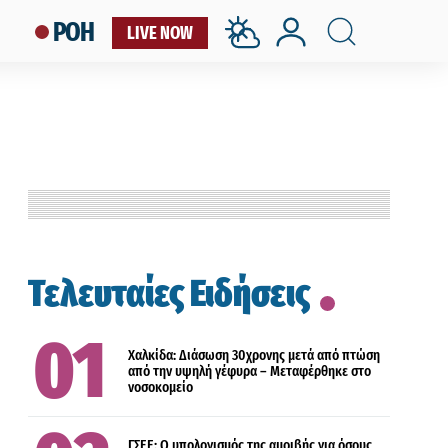
ΡΟΗ
LIVE NOW
ΕΛΛΑΔΑ
ΚΟΙΝΩΝΙΑ
Τελευταίες Ειδήσεις
ΕΛΛΑΔΑ
Χαλκίδα: Διάσωση 30χρονης μετά από πτώση
από την υψηλή γέφυρα – Μεταφέρθηκε στο
νοσοκομείο
ΠΟΛΙΤΙΣΜΟΣ
ΓΣΕΕ: Ο υπολογισμός της αμοιβής για όσους