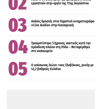
εργαστούν στην αργία της 15ης Αυγούστου
ΕΛΛΑΔΑ
ΚΟΙΝΩΝΙΑ
Ανάσες δροσιάς στον δημοτικό κινηματογράφο
«Cine Αιολία» στην Καισαριανή
ΔΙΕΘΝΗ
Τραυματίστηκε 53χρονος ναυτικός κατά την
πρόσδεση πλοίου στη Ρόδο – Μεταφέρθηκε
στο νοσοκομείο
Ο καύσωνας λιώνει τους Σλοβάκους, ρεκόρ με
42,2 βαθμούς Κελσίου