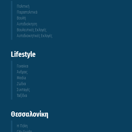
Πολιτική
Παραπολιτικά
Βουλή
Αυτοδιοίκηση
Βουλευτικές Εκλογές
Αυτοδιοικητικές Εκλογές
Lifestyle
Γυναίκα
Άνδρας
Media
Ζώδια
Συνταγές
Ταξίδια
Θεσσαλονίκη
Η Πόλη
City Guide