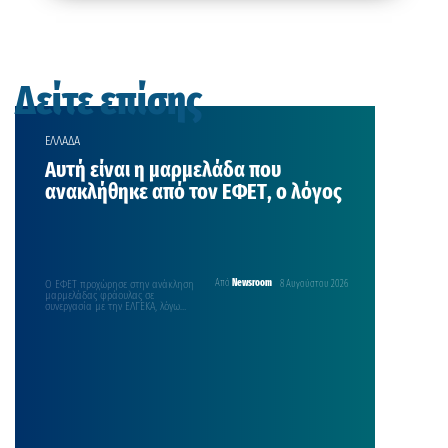
Δείτε επίσης
ΕΛΛΑΔΑ
Αυτή είναι η μαρμελάδα που
ανακλήθηκε από τον ΕΦΕΤ, ο λόγος
Ο ΕΦΕΤ προχώρησε στην ανάκληση
Από
Newsroom
8 Αυγούστου 2026
μαρμελάδας φράουλας σε
συνεργασία με την ΕΛΓΕΚΑ, λόγω
ενδεχόμενης ποιοτικής αστοχίας
στη γυάλινη…