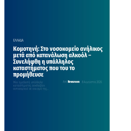
ΕΛΛΑΔΑ
Κομοτηνή: Στο νοσοκομείο ανήλικος
μετά από κατανάλωση αλκοόλ –
Συνελήφθη η υπάλληλος
καταστήματος που του το
προμήθευσε
Μία ημεδαπή υπάλληλο
Από
Newsroom
8 Αυγούστου 2026
καταστήματος συνέλαβαν
αστυνομικοί σε οικισμό της
Ροδόπης, με την κατηγορία ότι
προμήθευσε με αλκοολούχο ποτό…