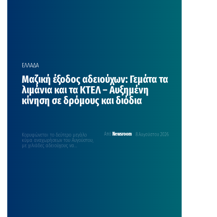
ΕΛΛΑΔΑ
Μαζική έξοδος αδειούχων: Γεμάτα τα
λιμάνια και τα ΚΤΕΛ – Αυξημένη
κίνηση σε δρόμους και διόδια
Κορυφώνεται το δεύτερο μεγάλο
Από
Newsroom
8 Αυγούστου 2026
κύμα αναχωρήσεων του Αυγούστου,
με χιλιάδες αδειούχους να
εγκαταλείπουν την Αττική με
προορισμό τα…