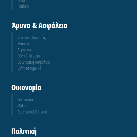
Υγεία
Παιδεία
Άμυνα & Ασφάλεια
Χερσαίες Δυνάμεις
Ναυτικό
Αεροπορία
Εθνικά Θέματα
Εσωτερική Ασφάλεια
Ελληνοτουρκικά
Οικονομία
Οικονομία
Makret
Sponsored Content
Πολιτική