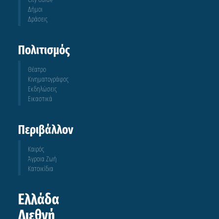
Δήμοι
Δράσεις
Πολιτισμός
Θέατρο
Κινηματογράφος
Εκδηλώσεις
Εικαστικά
Περιβάλλον
Καιρός
Άγροια Ζωή
Κατοικίδια
Ελλάδα
Διεθνή