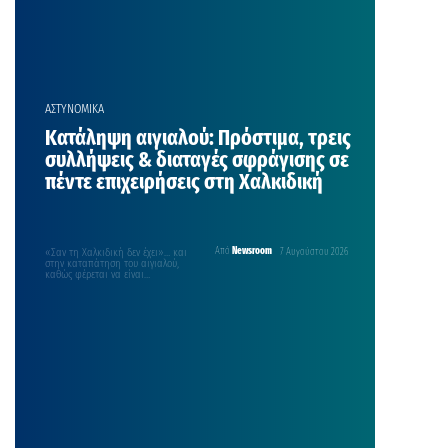
ΑΣΤΥΝΟΜΙΚΑ
Κατάληψη αιγιαλού: Πρόστιμα, τρεις
συλλήψεις & διαταγές σφράγισης σε
πέντε επιχειρήσεις στη Χαλκιδική
«Σαν τη Χαλκιδική δεν έχει»… και
Από
Newsroom
7 Αυγούστου 2026
στην καταπάτηση του αιγιαλού,
καθώς φέρεται να είναι
«πρωταθλήτρια» πανελλαδικά σε
παραβάσεις…