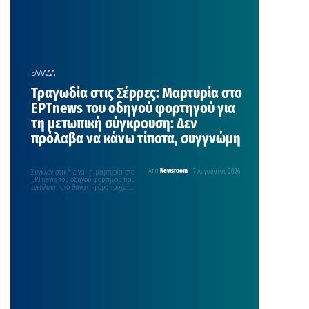
ΕΛΛΑΔΑ
Τραγωδία στις Σέρρες: Μαρτυρία στο
ΕΡΤnews του οδηγού φορτηγού για
τη μετωπική σύγκρουση: Δεν
πρόλαβα να κάνω τίποτα, συγγνώμη
Συγκλονιστική είναι η μαρτυρία στο
Από
Newsroom
7 Αυγούστου 2026
ΕΡΤnews του οδηγού φορτηγού που
ενεπλάκη στο θανατηφόρο τροχαίο
με θύματα μία μητέρα…