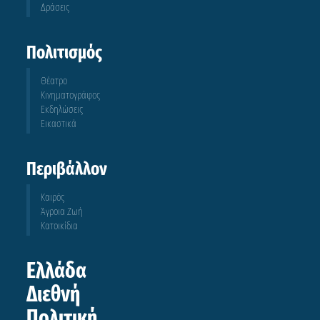
Δράσεις
Πολιτισμός
Θέατρο
Κινηματογράφος
Εκδηλώσεις
Εικαστικά
Περιβάλλον
Καιρός
Άγροια Ζωή
Κατοικίδια
Ελλάδα
Διεθνή
Πολιτική