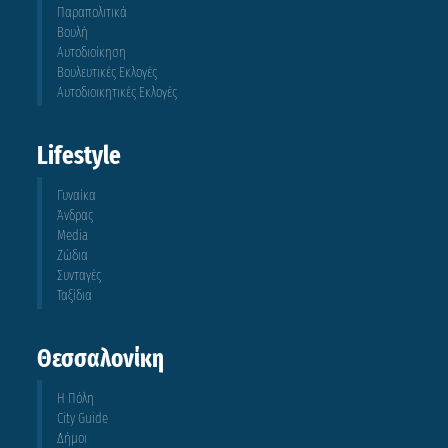
Παραπολιτικά
Βουλή
Αυτοδιοίκηση
Βουλευτικές Εκλογές
Αυτοδιοικητικές Εκλογές
Lifestyle
Γυναίκα
Άνδρας
Media
Ζώδια
Συνταγές
Ταξίδια
Θεσσαλονίκη
Η Πόλη
City Guide
Δήμοι