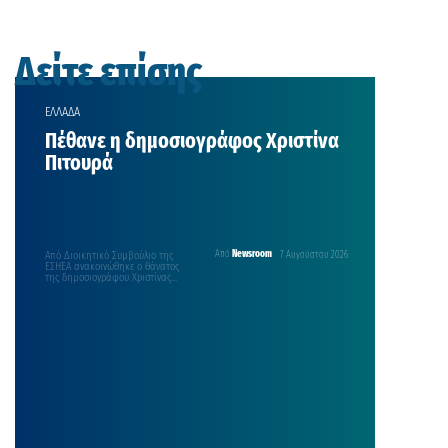
Δείτε επίσης
ΕΛΛΑΔΑ
Πέθανε η δημοσιογράφος Χριστίνα
Πιτουρά
Από Διοικητικό Συμβούλιο της
Από
Newsroom
7 Αυγούστου 2026
ΕΣΗΕΑ ανακοινώθηκε ο θάνατος
της δημοσιογράφου Χριστίνας
Πιτουρά, η οποία έφυγε χθες από
τη…