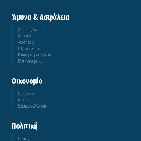
Άμυνα & Ασφάλεια
Χερσαίες Δυνάμεις
Ναυτικό
Αεροπορία
Εθνικά Θέματα
Εσωτερική Ασφάλεια
Ελληνοτουρκικά
Οικονομία
Οικονομία
Makret
Sponsored Content
Πολιτική
Πολιτική