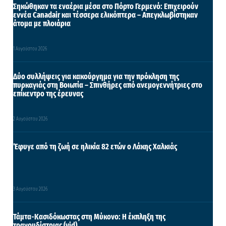
Σηκώθηκαν τα εναέρια μέσα στο Πόρτο Γερμενό: Επιχειρούν
εννέα Canadair και τέσσερα ελικόπτερα – Απεγκλωβίστηκαν
άτομα με πλοιάρια
1 Αυγούστου 2026
Δύο συλλήψεις για κακούργημα για την πρόκληση της
πυρκαγιάς στη Βοιωτία – Σπινθήρες από ανεμογεννήτριες στο
επίκεντρο της έρευνας
2 Αυγούστου 2026
Έφυγε από τη ζωή σε ηλικία 82 ετών ο Λάκης Χαλκιάς
3 Αυγούστου 2026
Τάμτα-Κασιδόκωστας στη Μύκονο: Η έκπληξη της
τραγουδίστριας (vid)