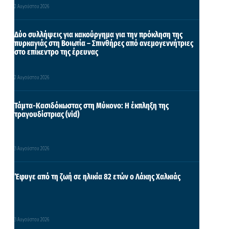
2 Αυγούστου 2026
Δύο συλλήψεις για κακούργημα για την πρόκληση της
πυρκαγιάς στη Βοιωτία – Σπινθήρες από ανεμογεννήτριες
στο επίκεντρο της έρευνας
2 Αυγούστου 2026
Τάμτα-Κασιδόκωστας στη Μύκονο: Η έκπληξη της
τραγουδίστριας (vid)
3 Αυγούστου 2026
Έφυγε από τη ζωή σε ηλικία 82 ετών ο Λάκης Χαλκιάς
3 Αυγούστου 2026