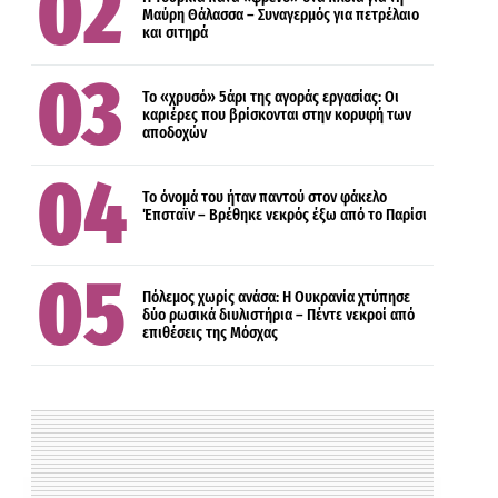
Μαύρη Θάλασσα – Συναγερμός για πετρέλαιο
και σιτηρά
ΔΙΕΘΝΗ
Το «χρυσό» 5άρι της αγοράς εργασίας: Οι
καριέρες που βρίσκονται στην κορυφή των
αποδοχών
ΔΙΕΘΝΗ
Το όνομά του ήταν παντού στον φάκελο
Έπσταϊν – Βρέθηκε νεκρός έξω από το Παρίσι
Πόλεμος χωρίς ανάσα: Η Ουκρανία χτύπησε
δύο ρωσικά διυλιστήρια – Πέντε νεκροί από
επιθέσεις της Μόσχας