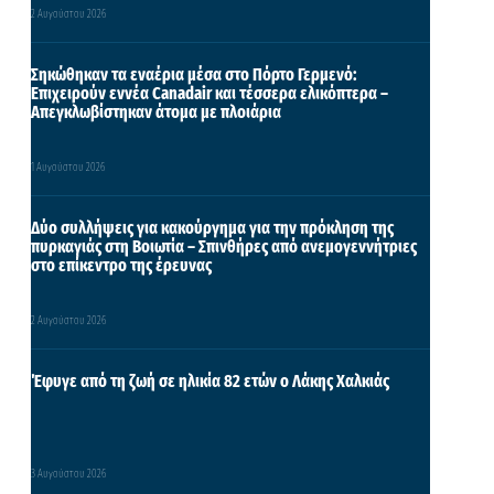
2 Αυγούστου 2026
Σηκώθηκαν τα εναέρια μέσα στο Πόρτο Γερμενό:
Επιχειρούν εννέα Canadair και τέσσερα ελικόπτερα –
Απεγκλωβίστηκαν άτομα με πλοιάρια
1 Αυγούστου 2026
Δύο συλλήψεις για κακούργημα για την πρόκληση της
πυρκαγιάς στη Βοιωτία – Σπινθήρες από ανεμογεννήτριες
στο επίκεντρο της έρευνας
2 Αυγούστου 2026
Έφυγε από τη ζωή σε ηλικία 82 ετών ο Λάκης Χαλκιάς
3 Αυγούστου 2026