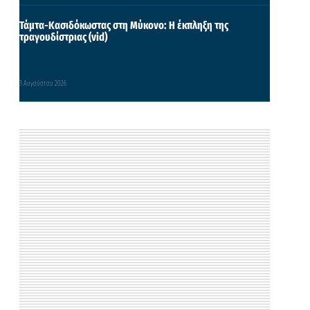
Τάμτα-Κασιδόκωστας στη Μύκονο: Η έκπληξη της
τραγουδίστριας (vid)
3 Αυγούστου 2026