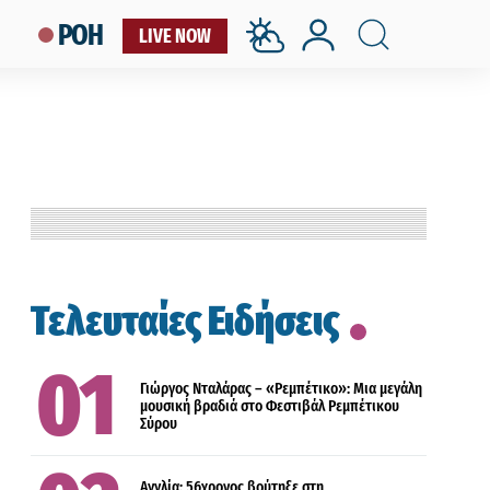
ΡΟΗ
LIVE NOW
LIFESTYLE
Τελευταίες Ειδήσεις
ΔΙΕΘΝΗ
Γιώργος Νταλάρας – «Ρεμπέτικο»: Μια μεγάλη
μουσική βραδιά στο Φεστιβάλ Ρεμπέτικου
Σύρου
ΔΙΕΘΝΗ
Αγγλία: 56χρονος βούτηξε στη