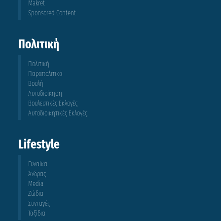
Makret
Sponsored Content
Πολιτική
Πολιτική
Παραπολιτικά
Βουλή
Αυτοδιοίκηση
Βουλευτικές Εκλογές
Αυτοδιοικητικές Εκλογές
Lifestyle
Γυναίκα
Άνδρας
Media
Ζώδια
Συνταγές
Ταξίδια