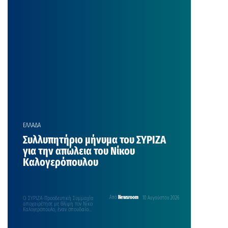
ΕΛΛΑΔΑ
Συλλυπητήριο μήνυμα του ΣΥΡΙΖΑ
για την απώλεια του Νίκου
Καλογερόπουλου
Ο ΣΥΡΙΖΑ-Προοδευτική Συμμαχία
Από
Newsroom
10 Αυγούστου 2026
αποχαιρέτησε με θλίψη τον Νίκο
Καλογερόπουλο, έναν σπουδαίο
ηθοποιό και πολυσχιδή δημιουργό,
που έφυγε σήμερα,…