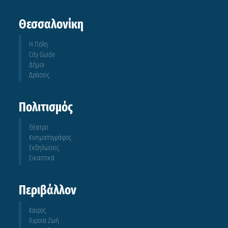
Θεσσαλονίκη
Η Πόλη
City Guide
Δήμοι
Δράσεις
Πολιτισμός
Θέατρο
Κινηματογράφος
Εκδηλώσεις
Εικαστικά
Περιβάλλον
Καιρός
Άγροια Ζωή