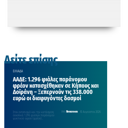
Δείτε επίσης
ΕΛΛΑΔΑ
ΑΑΔΕ: 1.296 φιάλες παράνομου
φρέον κατασχέθηκαν σε Κήπους και
Δοϊράνη – Ξεπερνούν τις 338.000
ευρώ οι διαφυγόντες δασμοί
Στον εντοπισμό και την κατάσχεση
Από
Newsroom
10 Αυγούστου 2026
συνολικά 1.296 φιαλών παράνομου
ψυκτικού υγρού (φρέον)
προχώρησαν οι τελωνειακοί
ελεγκτές της Ανεξάρτητης…