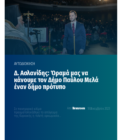
ΑΥΤΟΔΙΟΙΚΗΣΗ
Δ. Ασλανίδης: Όραμά μας να
κάνουμε τον Δήμο Παύλου Μελά
έναν δήμο πρότυπο
Σε πανηγυρικό κλίμα
Από
Newsroom
18 Δεκεμβρίου 2023
πραγματοποιήθηκε το απόγευμα
της Κυριακής η τελετή ορκωμοσίας
του Δημάρχου Παύλου Μελά,
Δημήτρη Ασλανίδη και…