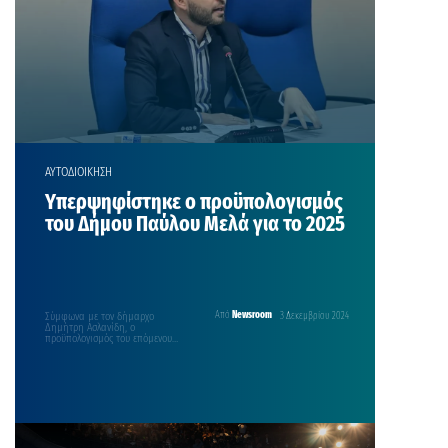
ΑΥΤΟΔΙΟΙΚΗΣΗ
Υπερψηφίστηκε ο προϋπολογισμός
του Δήμου Παύλου Μελά για το 2025
Σύμφωνα με τον δήμαρχο
Από
Newsroom
3 Δεκεμβρίου 2024
Δημήτρη Ασλανίδη, ο
προϋπολογισμός του επόμενου
έτους έχει αναπτυξιακά
χαρακτηριστικά και προάγει μια
δίκαιη…