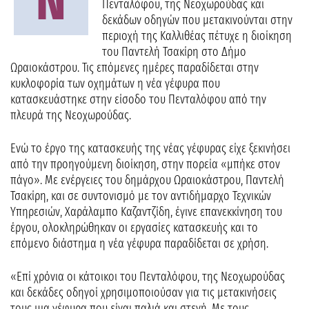
Ν
Πενταλόφου, της Νεοχωρούδας και
δεκάδων οδηγών που μετακινούνται στην
περιοχή της Καλλιθέας πέτυχε η διοίκηση
του Παντελή Τσακίρη στο Δήμο
Ωραιοκάστρου. Τις επόμενες ημέρες παραδίδεται στην
κυκλοφορία των οχημάτων η νέα γέφυρα που
κατασκευάστηκε στην είσοδο του Πενταλόφου από την
πλευρά της Νεοχωρούδας.
Ενώ το έργο της κατασκευής της νέας γέφυρας είχε ξεκινήσει
από την προηγούμενη διοίκηση, στην πορεία «μπήκε στον
πάγο». Με ενέργειες του δημάρχου Ωραιοκάστρου, Παντελή
Τσακίρη, και σε συντονισμό με τον αντιδήμαρχο Τεχνικών
Υπηρεσιών, Χαράλαμπο Καζαντζίδη, έγινε επανεκκίνηση του
έργου, ολοκληρώθηκαν οι εργασίες κατασκευής και το
επόμενο διάστημα η νέα γέφυρα παραδίδεται σε χρήση.
«Επί χρόνια οι κάτοικοι του Πενταλόφου, της Νεοχωρούδας
και δεκάδες οδηγοί χρησιμοποιούσαν για τις μετακινήσεις
τους μια γέφυρα που είναι παλιά και στενή. Με τους