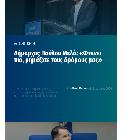
ΑΥΤΟΔΙΟΙΚΗΣΗ
Δήμαρχος Παύλου Μελά: «Φτάνει
πια, ρημάξατε τους δρόμους μας»
Την αγανάκτησή του για τις
Από
Drop Media
4 Φεβρουαρίου 2026
καταστροφές που έχουν προκαλέσει
σε σημεία του οδικού δικτύου οι
επεμβάσεις των παρόχων…