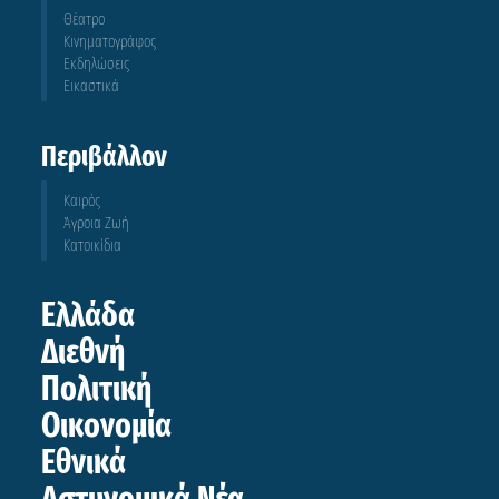
Θέατρο
Κινηματογράφος
Εκδηλώσεις
Εικαστικά
Περιβάλλον
Καιρός
Άγροια Ζωή
Κατοικίδια
Ελλάδα
Διεθνή
Πολιτική
Οικονομία
Εθνικά
Αστυνομικά Νέα