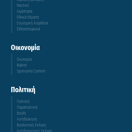
Ναυτικό
Αεροπορία
Εθνικά Θέματα
Εσωτερική Ασφάλεια
Ελληνοτουρκικά
Οικονομία
Οικονομία
Makret
Sponsored Content
Πολιτική
Πολιτική
Παραπολιτικά
Βουλή
Αυτοδιοίκηση
Βουλευτικές Εκλογές
Αυτοδιοικητικές Εκλογές