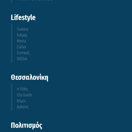
Lifestyle
Γυναίκα
Άνδρας
Media
Ζώδια
Συνταγές
Ταξίδια
Θεσσαλονίκη
Η Πόλη
City Guide
Δήμοι
Δράσεις
Πολιτισμός