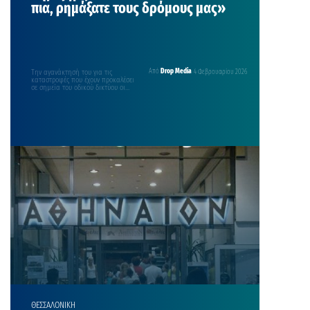
πια, ρημάξατε τους δρόμους μας»
Την αγανάκτησή του για τις
Από
Drop Media
4 Φεβρουαρίου 2026
καταστροφές που έχουν προκαλέσει
σε σημεία του οδικού δικτύου οι
επεμβάσεις των παρόχων…
ΘΕΣΣΑΛΟΝΙΚΗ