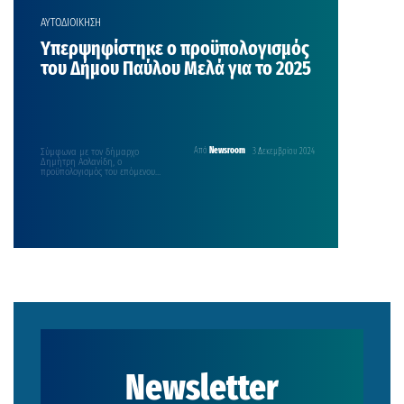
ΑΥΤΟΔΙΟΙΚΗΣΗ
Υπερψηφίστηκε ο προϋπολογισμός
του Δήμου Παύλου Μελά για το 2025
Σύμφωνα με τον δήμαρχο
Από
Newsroom
3 Δεκεμβρίου 2024
Δημήτρη Ασλανίδη, ο
προϋπολογισμός του επόμενου
έτους έχει αναπτυξιακά
χαρακτηριστικά και προάγει μια
δίκαιη…
Newsletter