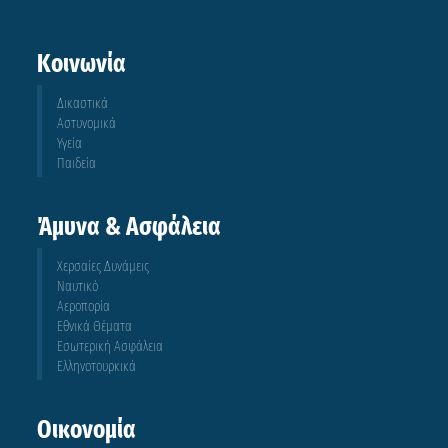
Κοινωνία
Δικαστικά
Αστυνομικά
Υγεία
Παιδεία
Άμυνα & Ασφάλεια
Χερσαίες Δυνάμεις
Ναυτικό
Αεροπορία
Εθνικά Θέματα
Εσωτερική Ασφάλεια
Ελληνοτουρκικά
Οικονομία