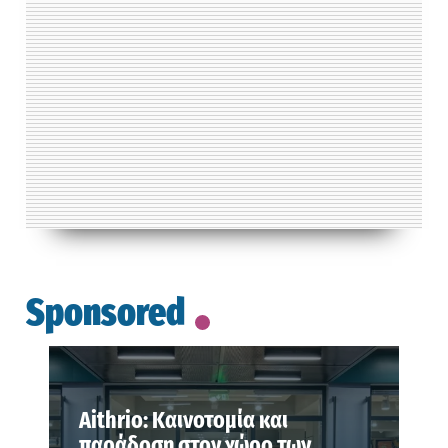
Sponsored
Aithrio: Καινοτομία και
παράδοση στον χώρο των