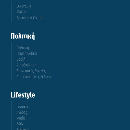
Οικονομία
Makret
Sponsored Content
Πολιτική
Πολιτική
Παραπολιτικά
Βουλή
Αυτοδιοίκηση
Βουλευτικές Εκλογές
Αυτοδιοικητικές Εκλογές
Lifestyle
Γυναίκα
Άνδρας
Media
Ζώδια
Συνταγές