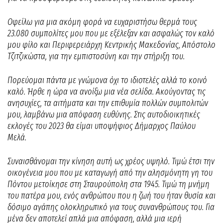
Οφείλω για μια ακόμη φορά να ευχαριστήσω θερμά τους
23.080 συμπολίτες μου που με εξέλεξαν και ασφαλώς τον καλό
μου φίλο και Περιφερειάρχη Κεντρικής Μακεδονίας, Απόστολο
Τζιτζικώστα, για την εμπιστοσύνη και την στήριξη του.
Πορεύομαι πάντα με γνώμονα όχι το ιδιοτελές αλλά το κοινό
καλό. Ήρθε η ώρα να ανοίξω μια νέα σελίδα. Ακούγοντας τις
ανησυχίες, τα αιτήματα και την επιθυμία πολλών συμπολιτών
μου, λαμβάνω μια απόφαση ευθύνης. Στις αυτοδιοικητικές
εκλογές του 2023 θα είμαι υποψήφιος Δήμαρχος Παύλου
Μελά.
Συναισθάνομαι την κίνηση αυτή ως χρέος υψηλό. Τιμώ έτσι την
οικογένεια μου που με καταγωγή από την αλησμόνητη γη του
Πόντου μετοίκησε στη Σταυρούπολη στα 1945. Τιμώ τη μνήμη
του πατέρα μου, ενός ανθρώπου που η ζωή του ήταν θυσία και
δόσιμο αγάπης ολοκληρωτικό για τους συνανθρώπους του. Για
μένα δεν αποτελεί απλά μια απόφαση, αλλά μια ιερή