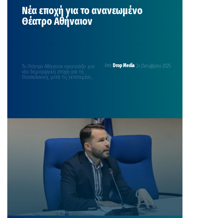
Νέα εποχή για το ανανεωμένο
Θέατρο Αθήναιον
Το Θέατρο Αθήναιον εγκαινιάζει μια
Από
Drop Media
24 Οκτωβρίου 2025
νέα δημιουργική εποχή για τη
Θεσσαλονίκη, μετά τις εκτεταμένες
αισθητικές και τεχνικές επεμβάσεις
που μετέτρεψαν…