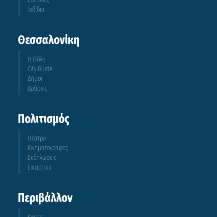
Ταξίδια
Θεσσαλονίκη
Η Πόλη
City Guide
Δήμοι
Δράσεις
Πολιτισμός
Θέατρο
Κινηματογράφος
Εκδηλώσεις
Εικαστικά
Περιβάλλον