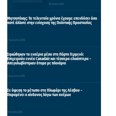
30 Ιουλίου 2026
Μητσοτάκης: Τα τελευταία χρόνια έχουμε επενδύσει όσο
ποτέ άλλοτε στην ενίσχυση της Πολιτικής Προστασίας
2 Αυγούστου 2026
Σηκώθηκαν τα εναέρια μέσα στο Πόρτο Γερμενό:
Επιχειρούν εννέα Canadair και τέσσερα ελικόπτερα –
Απεγκλωβίστηκαν άτομα με πλοιάρια
1 Αυγούστου 2026
Σε ύφεση το μέτωπο στο Πλωμάρι της Λέσβου –
Παραμένει ο κίνδυνος λόγω των ανέμων
30 Ιουλίου 2026