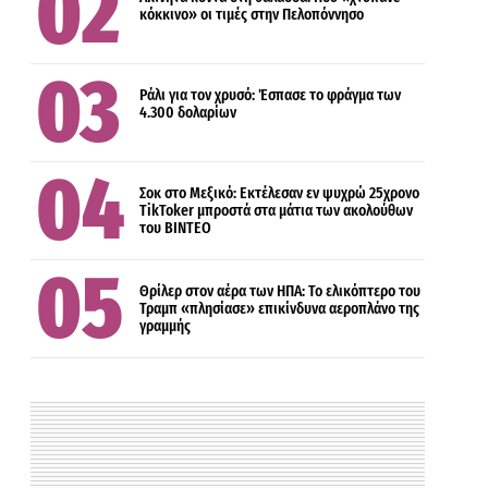
κόκκινο» οι τιμές στην Πελοπόννησο
ΔΙΕΘΝΗ
Ράλι για τον χρυσό: Έσπασε το φράγμα των
4.300 δολαρίων
ΔΙΕΘΝΗ
Σοκ στο Μεξικό: Εκτέλεσαν εν ψυχρώ 25χρονο
TikToker μπροστά στα μάτια των ακολούθων
του BINTEO
Θρίλερ στον αέρα των ΗΠΑ: Το ελικόπτερο του
Τραμπ «πλησίασε» επικίνδυνα αεροπλάνο της
γραμμής