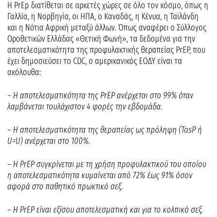
Η PrEp διατίθεται σε αρκετές χώρες σε όλο τον κόσμο, όπως η
Γαλλία, η Νορβηγία, οι ΗΠΑ, ο Καναδάς, η Κένυα, η Ταϊλάνδη
και η Νότια Αφρική μεταξύ άλλων. Όπως αναφέρει ο Σύλλογος
Οροθετικών Ελλάδας «Θετική Φωνή», τα δεδομένα για την
αποτελεσματικότητα της προφυλακτικής θεραπείας PrEP, που
έχει δημοσιεύσει το CDC, ο αμερικανικός ΕΟΔΥ είναι τα
ακόλουθα:
– Η αποτελεσματικότητα της PrEP ανέρχεται στο 99% όταν
λαμβάνεται τουλάχιστον 4 φορές την εβδομάδα.
– Η αποτελεσματικότητα της θεραπείας ως πρόληψη (TasP ή
U=U) ανέρχεται στο 100%.
– Η PrEP συγκρίνεται με τη χρήση προφυλακτικού του οποίου
η αποτελεσματικότητα κυμαίνεται από 72% έως 91% όσον
αφορά στο παθητικό πρωκτικό σεξ.
– Η PrEP είναι εξίσου αποτελεσματική και για το κολπικό σεξ.