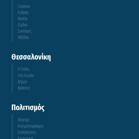
Γυναίκα
Άνδρας
Media
Ζώδια
Συνταγές
Ταξίδια
Θεσσαλονίκη
Η Πόλη
City Guide
Δήμοι
Δράσεις
Πολιτισμός
Θέατρο
Κινηματογράφος
Εκδηλώσεις
Εικαστικά