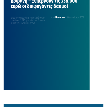
Δοϊράνη – Ξεπερνούν τις 338.000
ευρώ οι διαφυγόντες δασμοί
Στον εντοπισμό και την κατάσχεση
Από
Newsroom
10 Αυγούστου 2026
συνολικά 1.296 φιαλών παράνομου
ψυκτικού υγρού (φρέον)
προχώρησαν οι τελωνειακοί
ελεγκτές της Ανεξάρτητης…