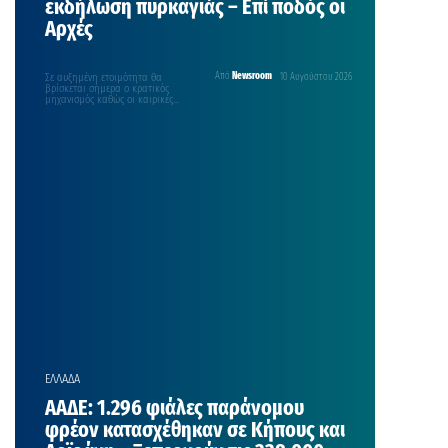
εκδήλωση πυρκαγιάς – Επί ποδός οι
Αρχές
Σε αυξημένη ετοιμότητα θα
Από
Newsroom
10 Αυγούστου 2026
βρίσκεται σήμερα ο κρατικός
μηχανισμός καθώς οι καιρικές
συνθήκες ευνοούν την εκδήλωση
πυρκαγιών σε…
ΕΛΛΑΔΑ
ΑΑΔΕ: 1.296 φιάλες παράνομου
φρέον κατασχέθηκαν σε Κήπους και