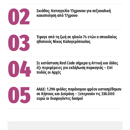
Σκιάθος: Καταγγελία 15χρονου για σεξουαλική
κακοποίηση από 17χρονο
Έφυγε από τη ζωή σε ηλικία 74 ετών ο σπουδαίος
ηθοποιός Νίκος Καλογερόπουλος
Σε κατάσταση Red Code σήμερα η Αττική και άλλες
έξι περιφέρειες για εκδήλωση πυρκαγιάς – Επί
ποδός οι Αρχές
ΑΑΔΕ: 1.296 φιάλες παράνομου φρέον κατασχέθηκαν
σε Κήπους και Δοϊράνη – Ξεπερνούν τις 338.000
ευρώ οι διαφυγόντες δασμοί