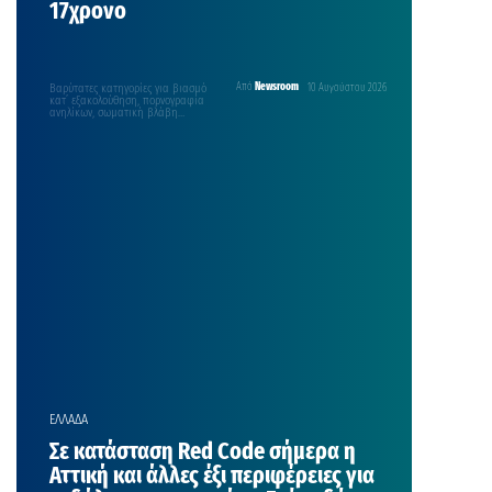
17χρονο
Βαρύτατες κατηγορίες για βιασμό
Από
Newsroom
10 Αυγούστου 2026
κατ’ εξακολούθηση, πορνογραφία
ανηλίκων, σωματική βλάβη
αδύναμων ατόμων και απειλή
αντιμετωπίζει ένας 17χρονος στη…
ΕΛΛΑΔΑ
Σε κατάσταση Red Code σήμερα η
Αττική και άλλες έξι περιφέρειες για