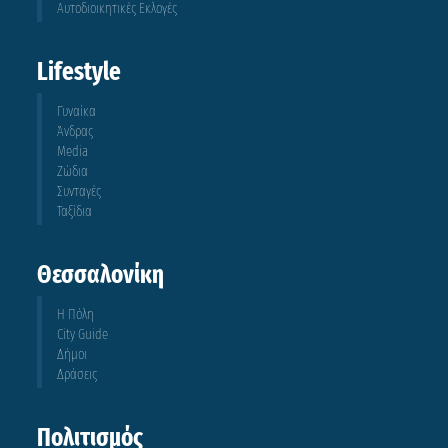
Αυτοδιοικητικές Εκλογές
Lifestyle
Γυναίκα
Άνδρας
Media
Ζώδια
Συνταγές
Ταξίδια
Θεσσαλονίκη
Η Πόλη
City Guide
Δήμοι
Δράσεις
Πολιτισμός