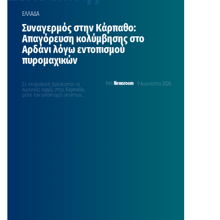
ΕΛΛΑΔΑ
Συναγερμός στην Κάρπαθο:
Απαγόρευση κολύμβησης στο
Αρδάνι λόγω εντοπισμού
πυρομαχικών
Σε επιφυλακή βρίσκονται οι
Από
Newsroom
9 Αυγούστου 2026
λιμενικές αρχές στην Κάρπαθο,
μετά τον εντοπισμό ύποπτων
αντικειμένων στη θαλάσσια
περιοχή Αρδάνι, τα…