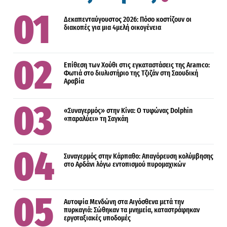
Δεκαπενταύγουστος 2026: Πόσο κοστίζουν οι
διακοπές για μια 4μελή οικογένεια
Επίθεση των Χούθι στις εγκαταστάσεις της Aramco:
Φωτιά στο διυλιστήριο της Τζιζάν στη Σαουδική
Αραβία
«Συναγερμός» στην Κίνα: Ο τυφώνας Dolphin
«παραλύει» τη Σαγκάη
Συναγερμός στην Κάρπαθο: Απαγόρευση κολύμβησης
στο Αρδάνι λόγω εντοπισμού πυρομαχικών
Αυτοψία Μενδώνη στα Αιγόσθενα μετά την
πυρκαγιά: Σώθηκαν τα μνημεία, καταστράφηκαν
εργοταξιακές υποδομές