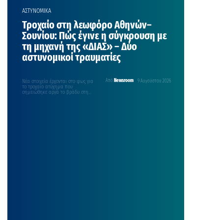
ΑΣΤΥΝΟΜΙΚΑ
Τροχαίο στη λεωφόρο Αθηνών–
Σουνίου: Πώς έγινε η σύγκρουση με
τη μηχανή της «ΔΙΑΣ» – Δύο
αστυνομικοί τραυματίες
Νέα στοιχεία έρχονται στο φως για
Από
Newsroom
9 Αυγούστου 2026
το τροχαίο ατύχημα που
σημειώθηκε αργά το βράδυ στη
λεωφόρο Αθηνών–Σουνίου, με…