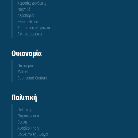
Χερσαίες Δυνάμεις
Ναυτικό
Αεροπορία
Εθνικά Θέματα
Εσωτερική Ασφάλεια
Ελληνοτουρκικά
Οικονομία
Οικονομία
Makret
Sponsored Content
Πολιτική
Πολιτική
Παραπολιτικά
Βουλή
Αυτοδιοίκηση
Βουλευτικές Εκλογές