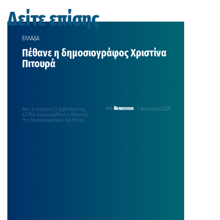
Δείτε επίσης
ΕΛΛΑΔΑ
Πέθανε η δημοσιογράφος Χριστίνα
Πιτουρά
Από Διοικητικό Συμβούλιο της
Από
Newsroom
7 Αυγούστου 2026
ΕΣΗΕΑ ανακοινώθηκε ο θάνατος
της δημοσιογράφου Χριστίνας
Πιτουρά, η οποία έφυγε χθες από
τη…