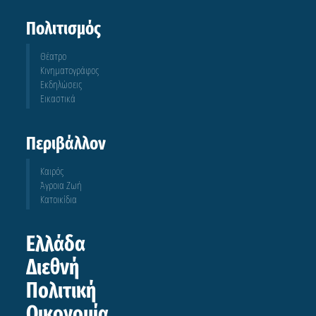
Πολιτισμός
Θέατρο
Κινηματογράφος
Εκδηλώσεις
Εικαστικά
Περιβάλλον
Καιρός
Άγροια Ζωή
Κατοικίδια
Ελλάδα
Διεθνή
Πολιτική
Οικονομία