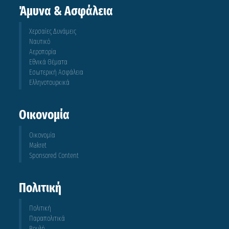
Άμυνα & Ασφάλεια
Χερσαίες Δυνάμεις
Ναυτικό
Αεροπορία
Εθνικά Θέματα
Εσωτερική Ασφάλεια
Ελληνοτουρκικά
Οικονομία
Οικονομία
Makret
Sponsored Content
Πολιτική
Πολιτική
Παραπολιτικά
Βουλή