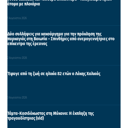
άτομα με πλοιάρια
1 Αυγούστου 2026
Δύο συλλήψεις για κακούργημα για την πρόκληση της
πυρκαγιάς στη Βοιωτία – Σπινθήρες από ανεμογεννήτριες στο
επίκεντρο της έρευνας
2 Αυγούστου 2026
Έφυγε από τη ζωή σε ηλικία 82 ετών ο Λάκης Χαλκιάς
3 Αυγούστου 2026
Τάμτα-Κασιδόκωστας στη Μύκονο: Η έκπληξη της
τραγουδίστριας (vid)