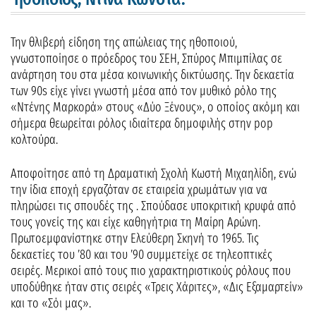
Την θλιβερή είδηση της απώλειας της ηθοποιού,
γνωστοποίησε ο πρόεδρος του ΣΕΗ, Σπύρος Μπιμπίλας σε
ανάρτηση του στα μέσα κοινωνικής δικτύωσης. Την δεκαετία
των 90s είχε γίνει γνωστή μέσα από τον μυθικό ρόλο της
«Ντένης Μαρκορά» στους «Δύο Ξένους», ο οποίος ακόμη και
σήμερα θεωρείται ρόλος ιδιαίτερα δημοφιλής στην pop
κολτούρα.
Αποφοίτησε από τη Δραματική Σχολή Κωστή Μιχαηλίδη, ενώ
την ίδια εποχή εργαζόταν σε εταιρεία χρωμάτων για να
πληρώσει τις σπουδές της . Σπούδασε υποκριτική κρυφά από
τους γονείς της και είχε καθηγήτρια τη Μαίρη Αρώνη.
Πρωτοεμφανίστηκε στην Ελεύθερη Σκηνή το 1965. Τις
δεκαετίες του ’80 και του ’90 συμμετείχε σε τηλεοπτικές
σειρές. Μερικοί από τους πιο χαρακτηριστικούς ρόλους που
υποδύθηκε ήταν στις σειρές «Τρεις Χάριτες», «Δις Εξαμαρτείν»
και το «Σόι μας».