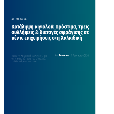
ΑΣΤΥΝΟΜΙΚΑ
Κατάληψη αιγιαλού: Πρόστιμα, τρεις
συλλήψεις & διαταγές σφράγισης σε
πέντε επιχειρήσεις στη Χαλκιδική
«Σαν τη Χαλκιδική δεν έχει»… και
Από
Newsroom
7 Αυγούστου 2026
στην καταπάτηση του αιγιαλού,
καθώς φέρεται να είναι
«πρωταθλήτρια» πανελλαδικά σε
παραβάσεις…