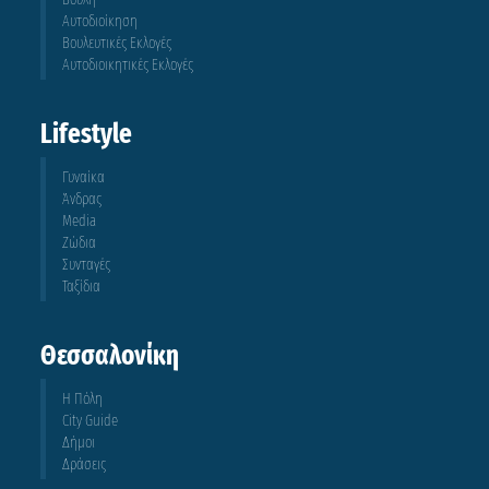
Αυτοδιοίκηση
Βουλευτικές Εκλογές
Αυτοδιοικητικές Εκλογές
Lifestyle
Γυναίκα
Άνδρας
Media
Ζώδια
Συνταγές
Ταξίδια
Θεσσαλονίκη
Η Πόλη
City Guide
Δήμοι
Δράσεις