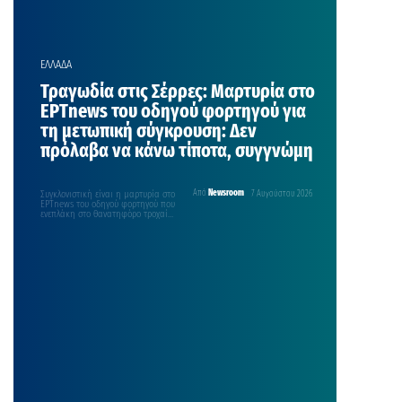
ΕΛΛΑΔΑ
Τραγωδία στις Σέρρες: Μαρτυρία στο
ΕΡΤnews του οδηγού φορτηγού για
τη μετωπική σύγκρουση: Δεν
πρόλαβα να κάνω τίποτα, συγγνώμη
Συγκλονιστική είναι η μαρτυρία στο
Από
Newsroom
7 Αυγούστου 2026
ΕΡΤnews του οδηγού φορτηγού που
ενεπλάκη στο θανατηφόρο τροχαίο
με θύματα μία μητέρα…