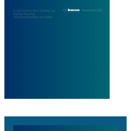
Σε μια περίοδο όπου η έννοια των
Από
Newsroom
9 Αυγούστου 2026
θερινών διακοπών
επαναπροσδιορίζεται για πολλά
ελληνικά νοικοκυριά, με τον
προϋπολογισμό τους…