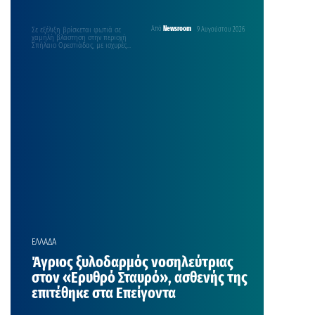
Σε εξέλιξη βρίσκεται φωτιά σε
Από
Newsroom
9 Αυγούστου 2026
χαμηλή βλάστηση στην περιοχή
Σπήλαιο Ορεστιάδας, με ισχυρές
δυνάμεις της Πυροσβεστικής να
επιχειρούν…
ΕΛΛΑΔΑ
Άγριος ξυλοδαρμός νοσηλεύτριας
στον «Ερυθρό Σταυρό», ασθενής της
επιτέθηκε στα Επείγοντα