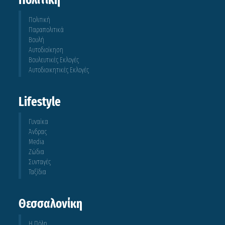
Πολιτική
Πολιτική
Παραπολιτικά
Βουλή
Αυτοδιοίκηση
Βουλευτικές Εκλογές
Αυτοδιοικητικές Εκλογές
Lifestyle
Γυναίκα
Άνδρας
Media
Ζώδια
Συνταγές
Ταξίδια
Θεσσαλονίκη
Η Πόλη