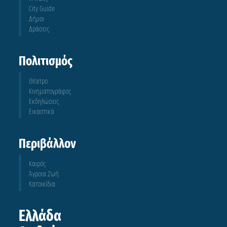
City Guide
Δήμοι
Δράσεις
Πολιτισμός
Θέατρο
Κινηματογράφος
Εκδηλώσεις
Εικαστικά
Περιβάλλον
Καιρός
Άγροια Ζωή
Κατοικίδια
Ελλάδα