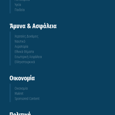
Υγεία
Παιδεία
Άμυνα & Ασφάλεια
Χερσαίες Δυνάμεις
Ναυτικό
Αεροπορία
Εθνικά Θέματα
Εσωτερική Ασφάλεια
Ελληνοτουρκικά
Οικονομία
Οικονομία
Makret
Sponsored Content