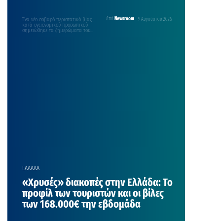
Ένα νέο σοβαρό περιστατικό βίας
Από
Newsroom
9 Αυγούστου 2026
κατά υγειονομικού προσωπικού
σημειώθηκε τα ξημερώματα του
Σαββάτου 8 Αυγούστου στο
Νοσοκομείο «Ερυθρός…
ΕΛΛΑΔΑ
«Χρυσές» διακοπές στην Ελλάδα: Το
προφίλ των τουριστών και οι βίλες
των 168.000€ την εβδομάδα