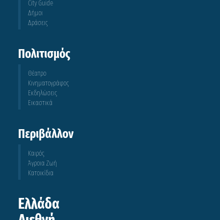
City Guide
Δήμοι
Δράσεις
Πολιτισμός
Θέατρο
Κινηματογράφος
Εκδηλώσεις
Εικαστικά
Περιβάλλον
Καιρός
Άγροια Ζωή
Κατοικίδια
Ελλάδα