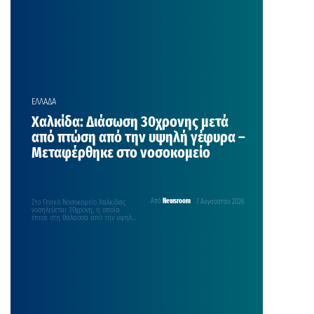
ΕΛΛΑΔΑ
Χαλκίδα: Διάσωση 30χρονης μετά
από πτώση από την υψηλή γέφυρα –
Μεταφέρθηκε στο νοσοκομείο
Στο Γενικό Νοσοκομείο Χαλκίδας
Από
Newsroom
7 Αυγούστου 2026
νοσηλεύεται 30χρονη, η οποία
έπεσε στη θάλασσα από την υψηλή
γέφυρα της Χαλκίδας το…