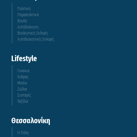
Πολιτική
Παραπολιτικά
Βουλή
Αυτοδιοίκηση
Βουλευτικές Εκλογές
Αυτοδιοικητικές Εκλογές
Lifestyle
Γυναίκα
Άνδρας
Media
Ζώδια
Συνταγές
Ταξίδια
Θεσσαλονίκη
Η Πόλη