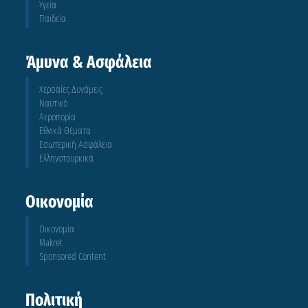
Υγεία
Παιδεία
Άμυνα & Ασφάλεια
Χερσαίες Δυνάμεις
Ναυτικό
Αεροπορία
Εθνικά Θέματα
Εσωτερική Ασφάλεια
Ελληνοτουρκικά
Οικονομία
Οικονομία
Makret
Sponsored Content
Πολιτική