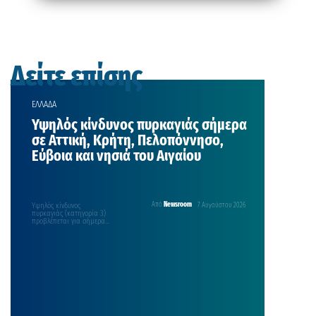
Δείτε επίσης
ΕΛΛΑΔΑ
Υψηλός κίνδυνος πυρκαγιάς σήμερα
σε Αττική, Κρήτη, Πελοπόννησο,
Εύβοια και νησιά του Αιγαίου
Υψηλός κίνδυνος
Από
Newsroom
7 Αυγούστου 2026
πυρκαγιάς (κατηγορία 3)
προβλέπεται για σήμερα
Παρασκευή, 7 Αυγούστου,, σε πολλές
περιοχές της χώρας, σύμφωνα με
τον Χάρτη Πρόβλεψης…