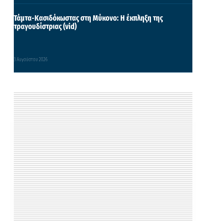
Τάμτα-Κασιδόκωστας στη Μύκονο: Η έκπληξη της
τραγουδίστριας (vid)
3 Αυγούστου 2026