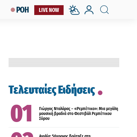
ΡΟΗ
LIVE NOW
LIFESTYLE
Τελευταίες Ειδήσεις
ΔΙΕΘΝΗ
Γιώργος Νταλάρας – «Ρεμπέτικο»: Μια μεγάλη
μουσική βραδιά στο Φεστιβάλ Ρεμπέτικου
Σύρου
ΔΙΕΘΝΗ
Αγγλία: 56χρονος βούτηξε στη