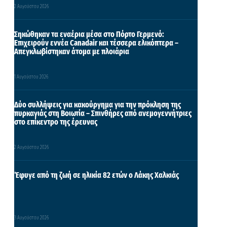
2 Αυγούστου 2026
Σηκώθηκαν τα εναέρια μέσα στο Πόρτο Γερμενό:
Επιχειρούν εννέα Canadair και τέσσερα ελικόπτερα –
Απεγκλωβίστηκαν άτομα με πλοιάρια
1 Αυγούστου 2026
Δύο συλλήψεις για κακούργημα για την πρόκληση της
πυρκαγιάς στη Βοιωτία – Σπινθήρες από ανεμογεννήτριες
στο επίκεντρο της έρευνας
2 Αυγούστου 2026
Έφυγε από τη ζωή σε ηλικία 82 ετών ο Λάκης Χαλκιάς
3 Αυγούστου 2026