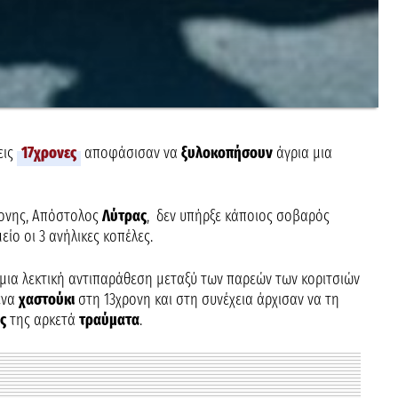
εις
17χρονες
αποφάσισαν να
ξυλοκοπήσουν
άγρια μια
ρονης, Απόστολος
Λύτρας
, δεν υπήρξε κάποιος σοβαρός
ίο οι 3 ανήλικες κοπέλες.
 μια λεκτική αντιπαράθεση μεταξύ των παρεών των κοριτσιών
 ένα
χαστούκι
στη 13χρονη και στη συνέχεια άρχισαν να τη
ς
της αρκετά
τραύματα
.