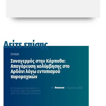
Δείτε επίσης
ΕΛΛΑΔΑ
Συναγερμός στην Κάρπαθο:
Απαγόρευση κολύμβησης στο
Αρδάνι λόγω εντοπισμού
πυρομαχικών
Σε επιφυλακή βρίσκονται οι
Από
Newsroom
9 Αυγούστου 2026
λιμενικές αρχές στην Κάρπαθο,
μετά τον εντοπισμό ύποπτων
αντικειμένων στη θαλάσσια
περιοχή Αρδάνι, τα…