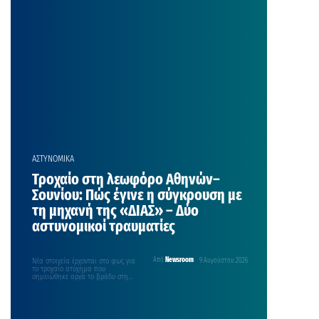
ΑΣΤΥΝΟΜΙΚΑ
Τροχαίο στη λεωφόρο Αθηνών–
Σουνίου: Πώς έγινε η σύγκρουση με
τη μηχανή της «ΔΙΑΣ» – Δύο
αστυνομικοί τραυματίες
Νέα στοιχεία έρχονται στο φως για
Από
Newsroom
9 Αυγούστου 2026
το τροχαίο ατύχημα που
σημειώθηκε αργά το βράδυ στη
λεωφόρο Αθηνών–Σουνίου, με…