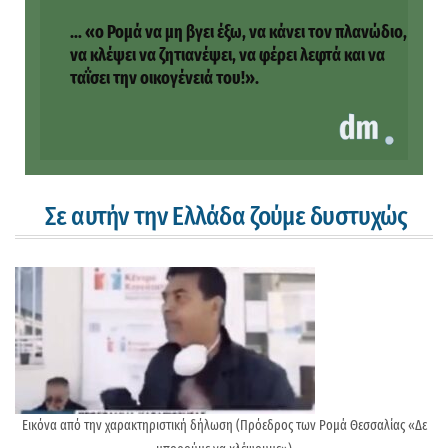
… «ο Ρομά να μη βγει έξω, να κάνει τον πλανώδιο,
να κλέψει να ζητιανέψει, να φέρει λεφτά και να
ταΐσει την οικογένειά του!».
Σε αυτήν την Ελλάδα ζούμε δυστυχώς
Εικόνα από την χαρακτηριστική δήλωση (Πρόεδρος των Ρομά Θεσσαλίας «Δε