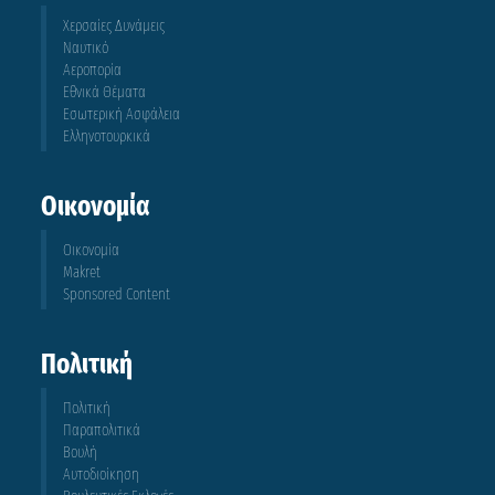
Χερσαίες Δυνάμεις
Ναυτικό
Αεροπορία
Εθνικά Θέματα
Εσωτερική Ασφάλεια
Ελληνοτουρκικά
Οικονομία
Οικονομία
Makret
Sponsored Content
Πολιτική
Πολιτική
Παραπολιτικά
Βουλή
Αυτοδιοίκηση