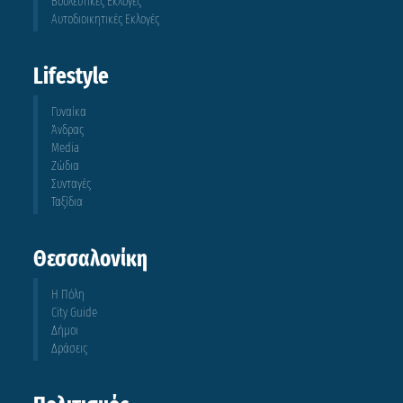
Βουλευτικές Εκλογές
Αυτοδιοικητικές Εκλογές
Lifestyle
Γυναίκα
Άνδρας
Media
Ζώδια
Συνταγές
Ταξίδια
Θεσσαλονίκη
Η Πόλη
City Guide
Δήμοι
Δράσεις