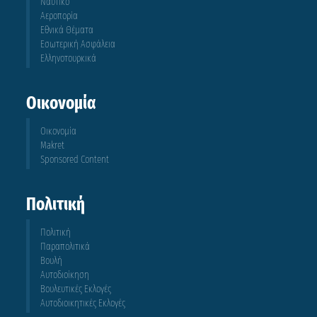
Ναυτικό
Αεροπορία
Εθνικά Θέματα
Εσωτερική Ασφάλεια
Ελληνοτουρκικά
Οικονομία
Οικονομία
Makret
Sponsored Content
Πολιτική
Πολιτική
Παραπολιτικά
Βουλή
Αυτοδιοίκηση
Βουλευτικές Εκλογές
Αυτοδιοικητικές Εκλογές