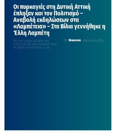
Οι πυρκαγιές στη Δυτική Αττική
έπληξαν και τον Πολιτισμό –
Αναβολή εκδηλώσεων στα
«Λαμπέτεια» – Στα Βίλια γεννήθηκε η
Έλλη Λαμπέτη
Από την πύρινη λαίλαπα στη
Από
Newsroom
8 Αυγούστου 2026
Δυτική Αττική, δεν μπορούσε παρά
να βρεθεί αντιμέτωπος με τις
συνέπειές της και…