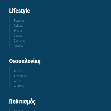
Lifestyle
Γυναίκα
Άνδρας
Media
Ζώδια
Συνταγές
Ταξίδια
Θεσσαλονίκη
Η Πόλη
City Guide
Δήμοι
Δράσεις
Πολιτισμός