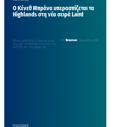
Ο Κένεθ Μπράνα υπερασπίζεται τα
Highlands στη νέα σειρά Laird
Πάντα ακτιβιστής ή έστω με φωνή
Από
Newsroom
8 Αυγούστου 2026
που ηχεί ο άνθρωπός που έκανε τον
σαίξπηρ και τους ήρωες της…
ΠΟΛΙΤΙΣΜΟΣ