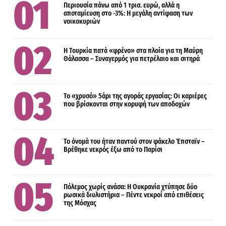
Περιουσία πάνω από 1 τρισ. ευρώ, αλλά η
αποταμίευση στο -3%: Η μεγάλη αντίφαση των
νοικοκυριών
Η Τουρκία πατά «φρένο» στα πλοία για τη Μαύρη
Θάλασσα – Συναγερμός για πετρέλαιο και σιτηρά
Το «χρυσό» 5άρι της αγοράς εργασίας: Οι καριέρες
που βρίσκονται στην κορυφή των αποδοχών
Το όνομά του ήταν παντού στον φάκελο Έπσταϊν –
Βρέθηκε νεκρός έξω από το Παρίσι
Πόλεμος χωρίς ανάσα: Η Ουκρανία χτύπησε δύο
ρωσικά διυλιστήρια – Πέντε νεκροί από επιθέσεις
της Μόσχας