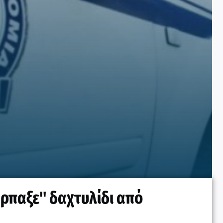
ρπαξε" δαχτυλίδι από