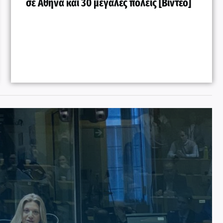
σε Αθήνα και 30 μεγάλες πόλεις [Βίντεο]