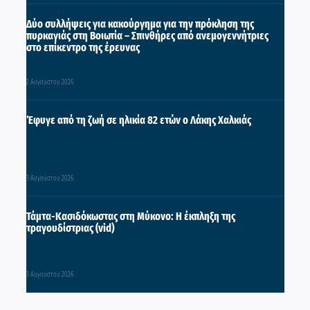
Δύο συλλήψεις για κακούργημα για την πρόκληση της
πυρκαγιάς στη Βοιωτία – Σπινθήρες από ανεμογεννήτριες
στο επίκεντρο της έρευνας
2 Αυγούστου 2026
Έφυγε από τη ζωή σε ηλικία 82 ετών ο Λάκης Χαλκιάς
3 Αυγούστου 2026
Τάμτα-Κασιδόκωστας στη Μύκονο: Η έκπληξη της
τραγουδίστριας (vid)
3 Αυγούστου 2026