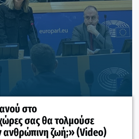
ανού στο
 χώρες σας θα τολμούσε
ν ανθρώπινη ζωή;» (Video)