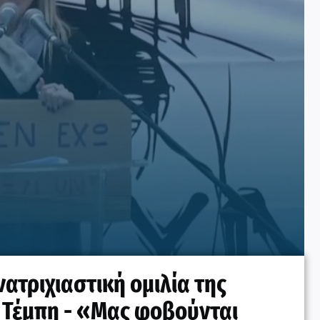
ατριχιαστική ομιλία της
α Τέμπη - «Μας φοβούνται